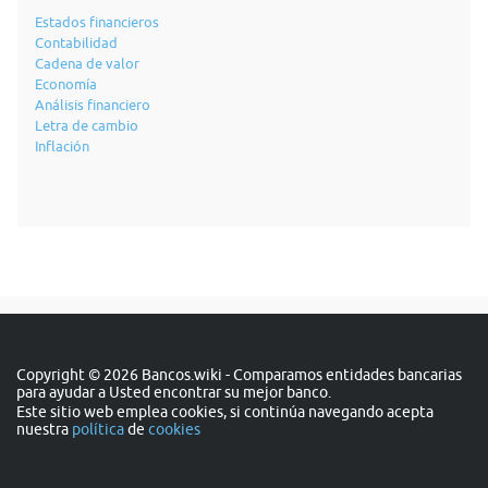
Estados financieros
Contabilidad
Cadena de valor
Economía
Análisis financiero
Letra de cambio
Inflación
Copyright © 2026 Bancos.wiki - Comparamos entidades bancarias
para ayudar a Usted encontrar su mejor banco.
Este sitio web emplea cookies, si continúa navegando acepta
nuestra
política
de
cookies