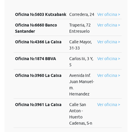
Oficina №5603 Kutxabank
Corredera, 24
Ver oficina >
Oficina №6660 Banco
Traperia, 72
Ver oficina >
Santander
Entresuelo
Oficina №4366 La Caixa
Calle Mayor,
Ver oficina >
31-33
Oficina №1874 BBVA
Carlos Iii, 3 Y,
Ver oficina >
5
Oficina №3960 La Caixa
Avenida Inf.
Ver oficina >
Juan Manuel-
m.
Hernandez
Oficina №3961 La Caixa
Calle San
Ver oficina >
Anton -
Huerto
Cadenas, S-n