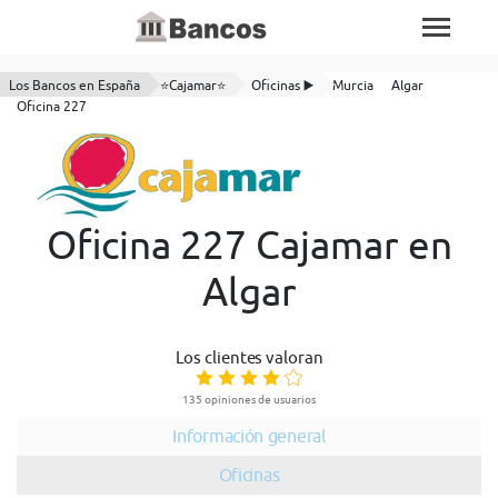
Los Bancos en España
⭐Cajamar⭐
Oficinas ▶️
Murcia
Algar
Oficina 227
Oficina 227 Cajamar en
Algar
Los clientes valoran
135 opiniones de usuarios
Información general
Oficinas