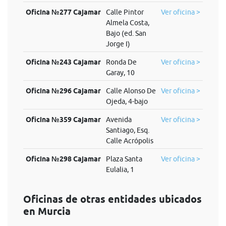
Oficina №277 Cajamar
Calle Pintor
Ver oficina >
Almela Costa,
Bajo (ed. San
Jorge I)
Oficina №243 Cajamar
Ronda De
Ver oficina >
Garay, 10
Oficina №296 Cajamar
Calle Alonso De
Ver oficina >
Ojeda, 4-bajo
Oficina №359 Cajamar
Avenida
Ver oficina >
Santiago, Esq.
Calle Acrópolis
Oficina №298 Cajamar
Plaza Santa
Ver oficina >
Eulalia, 1
Oficinas de otras entidades ubicados
en Murcia