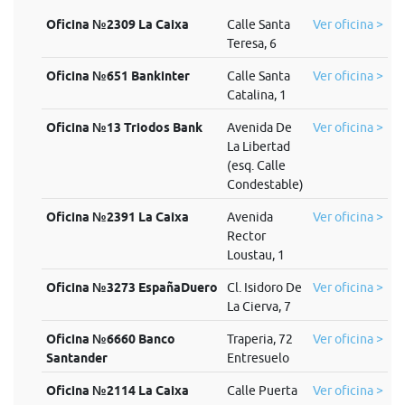
Oficina №2309 La Caixa
Calle Santa
Ver oficina >
Teresa, 6
Oficina №651 Bankinter
Calle Santa
Ver oficina >
Catalina, 1
Oficina №13 Triodos Bank
Avenida De
Ver oficina >
La Libertad
(esq. Calle
Condestable)
Oficina №2391 La Caixa
Avenida
Ver oficina >
Rector
Loustau, 1
Oficina №3273 EspañaDuero
Cl. Isidoro De
Ver oficina >
La Cierva, 7
Oficina №6660 Banco
Traperia, 72
Ver oficina >
Santander
Entresuelo
Oficina №2114 La Caixa
Calle Puerta
Ver oficina >