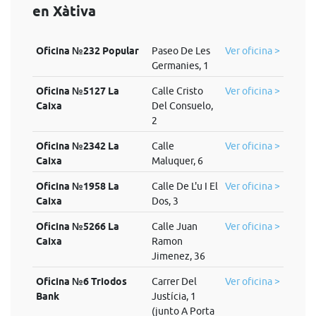
en Xàtiva
Oficina №232 Popular
Paseo De Les
Ver oficina >
Germanies, 1
Oficina №5127 La
Calle Cristo
Ver oficina >
Caixa
Del Consuelo,
2
Oficina №2342 La
Calle
Ver oficina >
Caixa
Maluquer, 6
Oficina №1958 La
Calle De L'u I El
Ver oficina >
Caixa
Dos, 3
Oficina №5266 La
Calle Juan
Ver oficina >
Caixa
Ramon
Jimenez, 36
Oficina №6 Triodos
Carrer Del
Ver oficina >
Bank
Justícia, 1
(junto A Porta