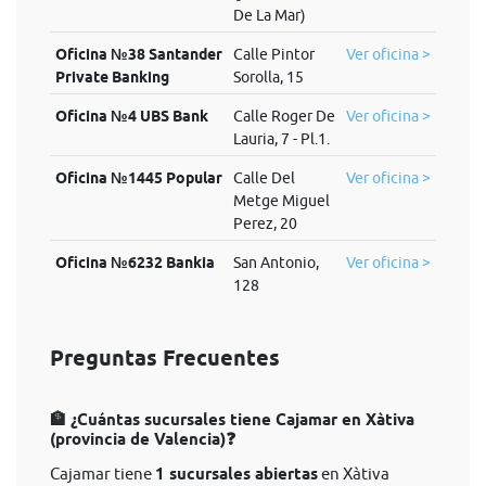
De La Mar)
Oficina №38 Santander
Calle Pintor
Ver oficina >
Private Banking
Sorolla, 15
Oficina №4 UBS Bank
Calle Roger De
Ver oficina >
Lauria, 7 - Pl.1.
Oficina №1445 Popular
Calle Del
Ver oficina >
Metge Miguel
Perez, 20
Oficina №6232 Bankia
San Antonio,
Ver oficina >
128
Preguntas Frecuentes
🏦 ¿Cuántas sucursales tiene Cajamar en Xàtiva
(provincia de Valencia)❓
Cajamar tiene
1 sucursales abiertas
en Xàtiva