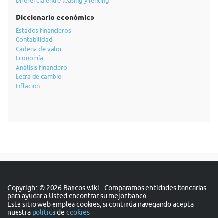
Diferencia entre leasing y renting
Diccionario económico
Estados financieros
Contabilidad
Cadena de valor
Economía
Análisis financiero
Letra de cambio
Inflación
Copyright © 2026 Bancos.wiki - Comparamos entidades bancarias
para ayudar a Usted encontrar su mejor banco.
Este sitio web emplea cookies, si continúa navegando acepta
nuestra
política
de
cookies