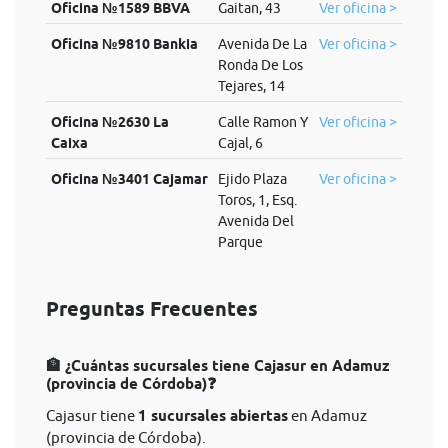
Oficina №1589 BBVA
Gaitan, 43
Ver oficina >
Oficina №9810 Bankia
Avenida De La
Ver oficina >
Ronda De Los
Tejares, 14
Oficina №2630 La
Calle Ramon Y
Ver oficina >
Caixa
Cajal, 6
Oficina №3401 Cajamar
Ejido Plaza
Ver oficina >
Toros, 1, Esq.
Avenida Del
Parque
Preguntas Frecuentes
🏦 ¿Cuántas sucursales tiene Cajasur en Adamuz
(provincia de Córdoba)❓
Cajasur tiene
1 sucursales abiertas
en Adamuz
(provincia de Córdoba).