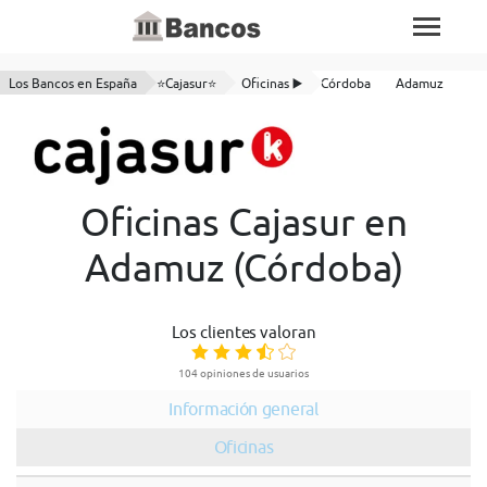
Los Bancos en España
⭐Cajasur⭐
Oficinas ▶️
Córdoba
Adamuz
Oficinas Cajasur en
Adamuz (Córdoba)
Los clientes valoran
104 opiniones de usuarios
Información general
Oficinas