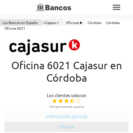
Los Bancos en España
⭐Cajasur⭐
Oficinas ▶️
Córdoba
Córdoba
Oficina 6021
Oficina 6021 Cajasur en
Córdoba
Los clientes valoran
104 opiniones de usuarios
Información general
Oficinas