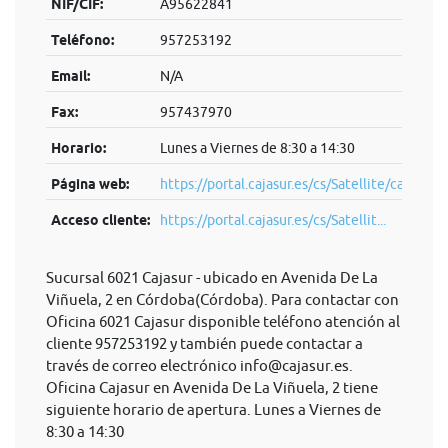
NIF/CIF:
A95622841
Teléfono:
957253192
Email:
N/A
Fax:
957437970
Horario:
Lunes a Viernes de 8:30 a 14:30
Página web:
https://portal.cajasur.es/cs/Satellite/cajasur/
Acceso cliente:
https://portal.cajasur.es/cs/Satellit...
Sucursal 6021 Cajasur - ubicado en Avenida De La
Viñuela, 2 en Córdoba(Córdoba). Para contactar con
Oficina 6021 Cajasur disponible teléfono atención al
cliente 957253192 y también puede contactar a
través de correo electrónico
info@cajasur.es
.
Oficina Cajasur en Avenida De La Viñuela, 2 tiene
siguiente horario de apertura. Lunes a Viernes de
8:30 a 14:30