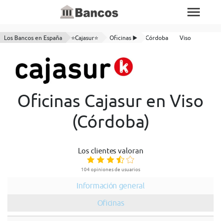
Los Bancos en España
⭐Cajasur⭐
Oficinas ▶️
Córdoba
Viso
Oficinas Cajasur en Viso
(Córdoba)
Los clientes valoran
104 opiniones de usuarios
Información general
Oficinas