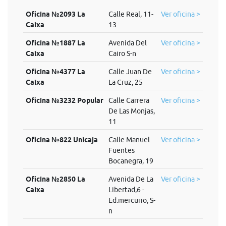
Oficina №2093 La
Calle Real, 11-
Ver oficina >
Caixa
13
Oficina №1887 La
Avenida Del
Ver oficina >
Caixa
Cairo S-n
Oficina №4377 La
Calle Juan De
Ver oficina >
Caixa
La Cruz, 25
Oficina №3232 Popular
Calle Carrera
Ver oficina >
De Las Monjas,
11
Oficina №822 Unicaja
Calle Manuel
Ver oficina >
Fuentes
Bocanegra, 19
Oficina №2850 La
Avenida De La
Ver oficina >
Caixa
Libertad,6 -
Ed.mercurio, S-
n