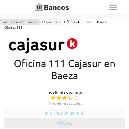
Los Bancos en España
⭐Cajasur⭐
Oficinas ▶️
Jaén
Baeza
Oficina 111
Oficina 111 Cajasur en
Baeza
Los clientes valoran
104 opiniones de usuarios
Información general
Oficinas