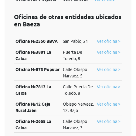
Oficinas de otras entidades ubicados
en Baeza
Oficina №2550 BBVA
San Pablo, 21
Ver oficina >
Oficina №3881 La
Puerta De
Ver oficina >
Caixa
Toledo, 8
Oficina №875 Popular
Calle Obispo
Ver oficina >
Narvaez, 5
Oficina №7813 La
Calle Puerta De
Ver oficina >
Caixa
Toledo, 8
Oficina №12 Caja
Obispo Narvaez,
Ver oficina >
Rural Jaén
12, Bajo
Oficina №2668 La
Calle Obispo
Ver oficina >
Caixa
Narvaez, 3