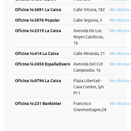
Oficina №3691 La Caixa
Calle Vitoria, 182
Ver oficina 
Oficina №5876 Popular
Calle Segovia, 3
Ver oficina 
Oficina №2319 La Caixa
Avenida De Los
Ver oficina 
Reyes Católicos,
16
Oficina №414 La Caixa
Calle Miranda, 21
Ver oficina 
Oficina №2450 EspañaDuero
Avenida Del Cid
Ver oficina 
Campeador, 16
Oficina №8794 La Caixa
Plaza Libertad -
Ver oficina 
Casa Cordon, S/n
Pl.1
Oficina №231 Bankinter
Francisco
Ver oficina 
Granmontagne,28