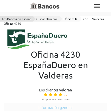
Los Bancos en España
⭐EspañaDuero⭐
Oficinas ▶️
León
Valderas
Oficina 4230
Oficina 4230
EspañaDuero en
Valderas
Los clientes valoran
52 opiniones de usuarios
Información general