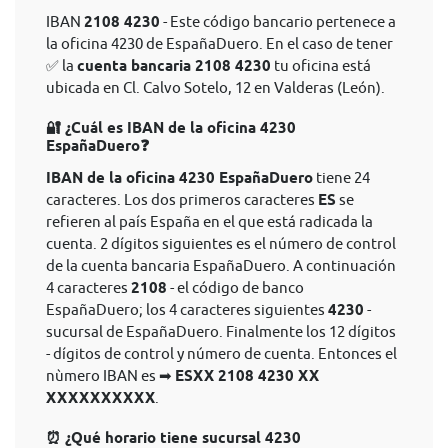
IBAN
2108 4230
- Este código bancario pertenece a
la oficina 4230 de EspañaDuero. En el caso de tener
✅ la
cuenta bancaria 2108 4230
tu oficina está
ubicada en Cl. Calvo Sotelo, 12 en Valderas (León).
🔐 ¿Cuál es IBAN de la oficina 4230
EspañaDuero❓
IBAN de la oficina 4230 EspañaDuero
tiene 24
caracteres. Los dos primeros caracteres
ES
se
refieren al país España en el que está radicada la
cuenta. 2 dígitos siguientes es el número de control
de la cuenta bancaria EspañaDuero. A continuación
4 caracteres
2108
- el código de banco
EspañaDuero; los 4 caracteres siguientes
4230
-
sucursal de EspañaDuero. Finalmente los 12 dígitos
- dígitos de control y número de cuenta. Entonces el
nùmero IBAN es ➡
ESXX 2108 4230 XX
XXXXXXXXXX
.
⏰ ¿Qué horario tiene sucursal 4230