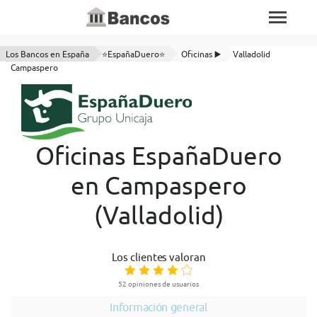
Los Bancos en España
⭐EspañaDuero⭐
Oficinas ▶️
Valladolid
Campaspero
Oficinas EspañaDuero
en Campaspero
(Valladolid)
Los clientes valoran
52 opiniones de usuarios
Información general