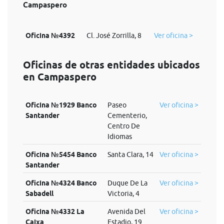
Campaspero
Oficina №4392
Cl. José Zorrilla, 8
Ver oficina >
Oficinas de otras entidades ubicados
en Campaspero
Oficina №1929 Banco
Paseo
Ver oficina >
Santander
Cementerio,
Centro De
Idiomas
Oficina №5454 Banco
Santa Clara, 14
Ver oficina >
Santander
Oficina №4324 Banco
Duque De La
Ver oficina >
Sabadell
Victoria, 4
Oficina №4332 La
Avenida Del
Ver oficina >
Caixa
Estadio, 19