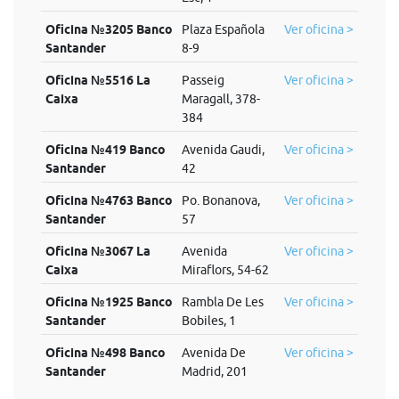
Oficina №3205 Banco
Plaza Española
Ver oficina >
Santander
8-9
Oficina №5516 La
Passeig
Ver oficina >
Caixa
Maragall, 378-
384
Oficina №419 Banco
Avenida Gaudi,
Ver oficina >
Santander
42
Oficina №4763 Banco
Po. Bonanova,
Ver oficina >
Santander
57
Oficina №3067 La
Avenida
Ver oficina >
Caixa
Miraflors, 54-62
Oficina №1925 Banco
Rambla De Les
Ver oficina >
Santander
Bobiles, 1
Oficina №498 Banco
Avenida De
Ver oficina >
Santander
Madrid, 201