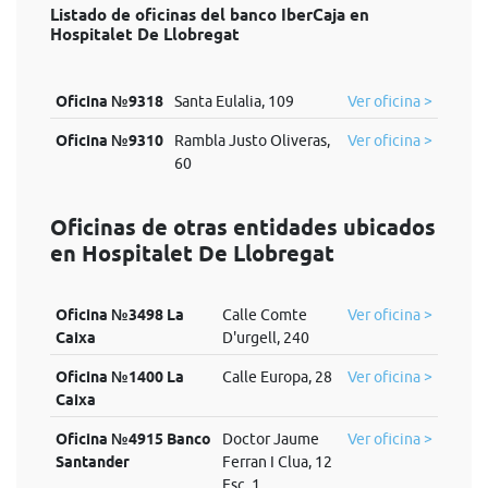
Listado de oficinas del banco IberCaja en
Hospitalet De Llobregat
Oficina №9318
Santa Eulalia, 109
Ver oficina >
Oficina №9310
Rambla Justo Oliveras,
Ver oficina >
60
Oficinas de otras entidades ubicados
en Hospitalet De Llobregat
Oficina №3498 La
Calle Comte
Ver oficina >
Caixa
D'urgell, 240
Oficina №1400 La
Calle Europa, 28
Ver oficina >
Caixa
Oficina №4915 Banco
Doctor Jaume
Ver oficina >
Santander
Ferran I Clua, 12
Esc, 1