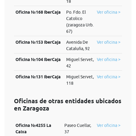
18
Oficina №168 IberCaja
Po. Fdo. El
Ver oficina >
Catolico
(zaragoza Urb.
67)
Oficina №153 IberCaja
Avenida De
Ver oficina >
Cataluña, 92
Oficina №104 IberCaja
Miguel Servet,
Ver oficina >
42
Oficina №131 IberCaja
Miguel Servet,
Ver oficina >
118
Oficinas de otras entidades ubicados
en Zaragoza
Oficina №4255 La
Paseo Cuellar,
Ver oficina >
Caixa
37