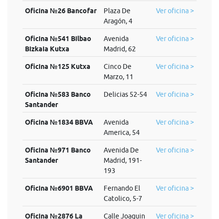
Oficina №26 Bancofar
Plaza De
Ver oficina >
Aragón, 4
Oficina №541 Bilbao
Avenida
Ver oficina >
Bizkaia Kutxa
Madrid, 62
Oficina №125 Kutxa
Cinco De
Ver oficina >
Marzo, 11
Oficina №583 Banco
Delicias 52-54
Ver oficina >
Santander
Oficina №1834 BBVA
Avenida
Ver oficina >
America, 54
Oficina №971 Banco
Avenida De
Ver oficina >
Santander
Madrid, 191-
193
Oficina №6901 BBVA
Fernando El
Ver oficina >
Catolico, 5-7
Oficina №2876 La
Calle Joaquin
Ver oficina >