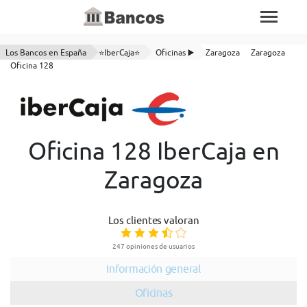
Los Bancos en España
⭐IberCaja⭐
Oficinas ▶️
Zaragoza
Zaragoza
Oficina 128
Oficina 128 IberCaja en
Zaragoza
Los clientes valoran
247 opiniones de usuarios
Información general
Oficinas