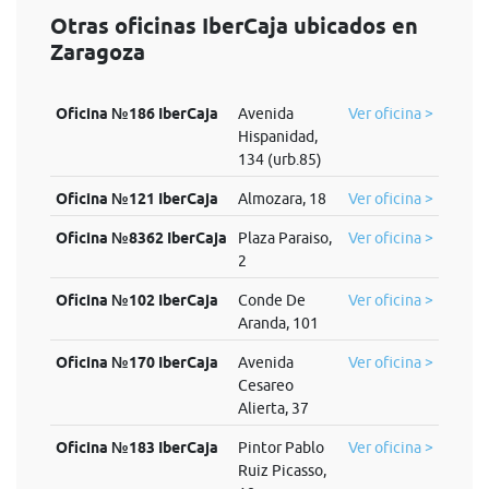
Otras oficinas IberCaja ubicados en
Zaragoza
Oficina №186 IberCaja
Avenida
Ver oficina >
Hispanidad,
134 (urb.85)
Oficina №121 IberCaja
Almozara, 18
Ver oficina >
Oficina №8362 IberCaja
Plaza Paraiso,
Ver oficina >
2
Oficina №102 IberCaja
Conde De
Ver oficina >
Aranda, 101
Oficina №170 IberCaja
Avenida
Ver oficina >
Cesareo
Alierta, 37
Oficina №183 IberCaja
Pintor Pablo
Ver oficina >
Ruiz Picasso,