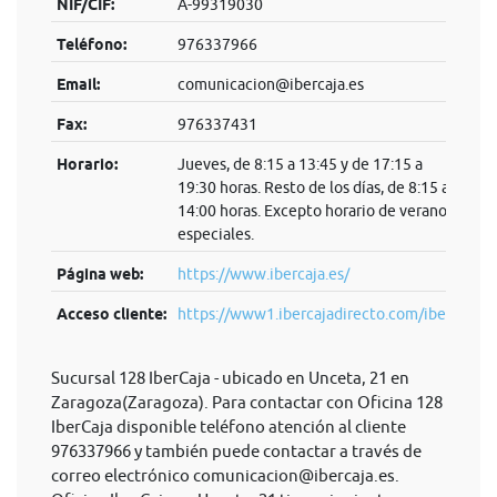
NIF/CIF:
A-99319030
Teléfono:
976337966
Email:
comunicacion@ibercaja.es
Fax:
976337431
Horario:
Jueves, de 8:15 a 13:45 y de 17:15 a
19:30 horas. Resto de los días, de 8:15 a
14:00 horas. Excepto horario de verano y
especiales.
Página web:
https://www.ibercaja.es/
Acceso cliente:
https://www1.ibercajadirecto.com/iber...
Sucursal 128 IberCaja - ubicado en Unceta, 21 en
Zaragoza(Zaragoza). Para contactar con Oficina 128
IberCaja disponible teléfono atención al cliente
976337966 y también puede contactar a través de
correo electrónico
comunicacion@ibercaja.es
.