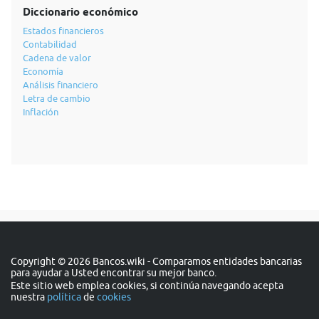
Diccionario económico
Estados financieros
Contabilidad
Cadena de valor
Economía
Análisis financiero
Letra de cambio
Inflación
Copyright © 2026 Bancos.wiki - Comparamos entidades bancarias
para ayudar a Usted encontrar su mejor banco.
Este sitio web emplea cookies, si continúa navegando acepta
nuestra
política
de
cookies