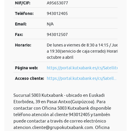
NIF/CIF:
A95653077
Teléfono:
943012405
Email:
N/A
Fax:
943012507
Horario:
De lunes a viernes de 8:30 a 14:15 / Jueves ta
a 19:30(servicio de caja cerrado) Horario de t
octubre a abril
Página web:
https://portal.kutxabank.es/cs/Satellite/kb/es
Acceso cliente:
https://portal.kutxabank.es/cs/Satell...
Sucursal 5003 Kutxabank - ubicado en Euskadi
Etorbidea, 39 en Pasai Antxo(Guipúzcoa). Para
contactar con Oficina 5003 Kutxabank disponible
teléfono atención al cliente 943012405 y también
puede contactar a través de correo electrónico
atencion.cliente@grupokutxabank.com
. Oficina