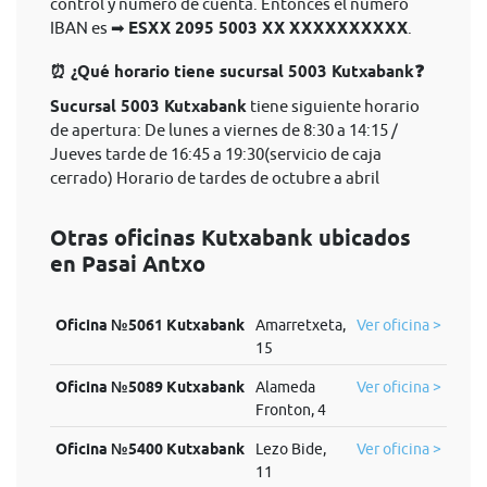
control y número de cuenta. Entonces el nùmero
IBAN es ➡
ESXX 2095 5003 XX XXXXXXXXXX
.
⏰ ¿Qué horario tiene sucursal 5003 Kutxabank❓
Sucursal 5003 Kutxabank
tiene siguiente horario
de apertura: De lunes a viernes de 8:30 a 14:15 /
Jueves tarde de 16:45 a 19:30(servicio de caja
cerrado) Horario de tardes de octubre a abril
Otras oficinas Kutxabank ubicados
en Pasai Antxo
Oficina №5061 Kutxabank
Amarretxeta,
Ver oficina >
15
Oficina №5089 Kutxabank
Alameda
Ver oficina >
Fronton, 4
Oficina №5400 Kutxabank
Lezo Bide,
Ver oficina >
11