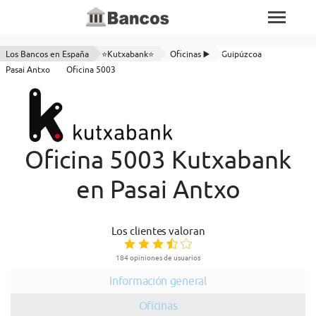
Los Bancos en España
⭐Kutxabank⭐
Oficinas ▶️
Guipúzcoa
Pasai Antxo
Oficina 5003
Oficina 5003 Kutxabank
en Pasai Antxo
Los clientes valoran
184 opiniones de usuarios
Información general
Oficinas