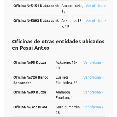
Oficina №5151 Kutxabank
Amarretxeta,
Ver oficina >
15
Oficina №5093 Kutxabank
Azkuene, 16
Ver oficina >
Y, 18
Oficinas de otras entidades ubicados
en Pasai Antxo
Oficina №93 Kutxa
Azkuene, 16-
Ver oficina >
18
Oficina №726 Banco
Euskadi
Ver oficina >
Santander
Etorbidea, 35
Oficina №89 Kutxa
Alameda
Ver oficina >
Fronton, 4
Oficina №327 BBVA
Gure Zumardia,
Ver oficina >
28