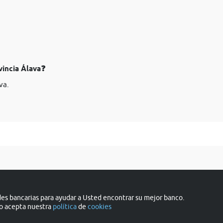
vincia Álava❓
va.
s bancarias para ayudar a Usted encontrar su mejor banco.
do acepta nuestra
política
de
cookies