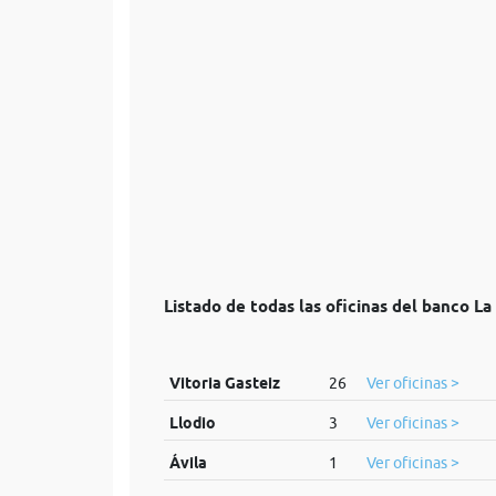
Listado de todas las oficinas del banco La
Vitoria Gasteiz
26
Ver oficinas >
Llodio
3
Ver oficinas >
Ávila
1
Ver oficinas >