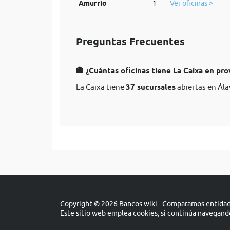
Amurrio
1
Ver oficinas >
Preguntas Frecuentes
🏦 ¿Cuántas oficinas tiene La Caixa en pro
La Caixa tiene
37 sucursales
abiertas en Ála
Copyright © 2026 Bancos.wiki - Comparamos entidade
Este sitio web emplea cookies, si continúa navegan