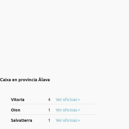
 Caixa en provincia Álava
Vitoria
4
Ver oficinas >
Oion
1
Ver oficinas >
Salvatierra
1
Ver oficinas >