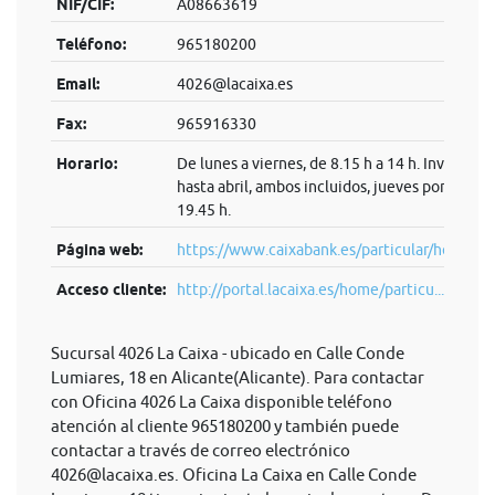
NIF/CIF:
A08663619
Teléfono:
965180200
Email:
4026@lacaixa.es
Fax:
965916330
Horario:
De lunes a viernes, de 8.15 h a 14 h. Invierno:
hasta abril, ambos incluidos, jueves por la tard
19.45 h.
Página web:
https://www.caixabank.es/particular/home/pa
Acceso cliente:
http://portal.lacaixa.es/home/particu...
Sucursal 4026 La Caixa - ubicado en Calle Conde
Lumiares, 18 en Alicante(Alicante). Para contactar
con Oficina 4026 La Caixa disponible teléfono
atención al cliente 965180200 y también puede
contactar a través de correo electrónico
4026@lacaixa.es
. Oficina La Caixa en Calle Conde