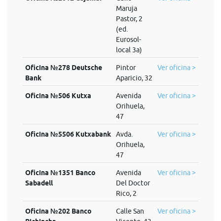
Maruja
Pastor, 2
(ed.
Eurosol-
local 3a)
Oficina №278 Deutsche
Pintor
Ver oficina >
Bank
Aparicio, 32
Oficina №506 Kutxa
Avenida
Ver oficina >
Orihuela,
47
Oficina №5506 Kutxabank
Avda.
Ver oficina >
Orihuela,
47
Oficina №1351 Banco
Avenida
Ver oficina >
Sabadell
Del Doctor
Rico, 2
Oficina №202 Banco
Calle San
Ver oficina >