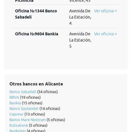
Pichincha
Vicente, 43
Oficina №1344 Banco
Avenida De
Ver oficina >
Sabadell
La Estación,
4
Oficina №9604 Bankia
Avenida De
Ver oficina >
La Estación,
5
Otros bancos en Alicante
Banco Sabadell
(34 oficinas)
BBVA
(19 oficinas)
Bankia
(15 oficinas)
Banco Santander
(14 oficinas)
Cajamar
(13 oficinas)
Banco Mare Nostrum
(5 oficinas)
Kutxabank
(5 oficinas)
Bankinter
(4 oficinas)