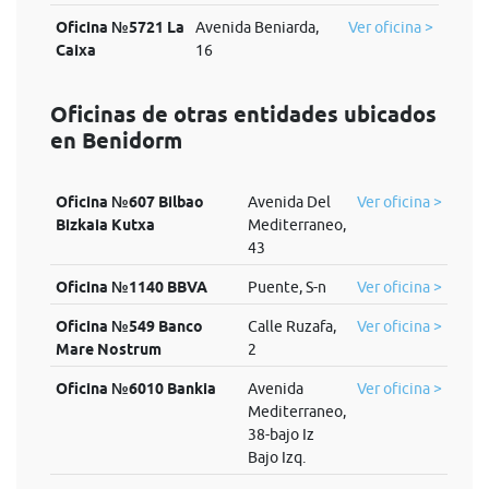
Oficina №5721 La
Avenida Beniarda,
Ver oficina >
Caixa
16
Oficinas de otras entidades ubicados
en Benidorm
Oficina №607 Bilbao
Avenida Del
Ver oficina >
Bizkaia Kutxa
Mediterraneo,
43
Oficina №1140 BBVA
Puente, S-n
Ver oficina >
Oficina №549 Banco
Calle Ruzafa,
Ver oficina >
Mare Nostrum
2
Oficina №6010 Bankia
Avenida
Ver oficina >
Mediterraneo,
38-bajo Iz
Bajo Izq.