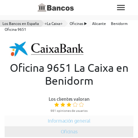
Los Bancos en España
⭐La Caixa⭐
Oficinas ▶️
Alicante
Benidorm
Oficina 9651
Oficina 9651 La Caixa en
Benidorm
Los clientes valoran
981 opiniones de usuarios
Información general
Oficinas