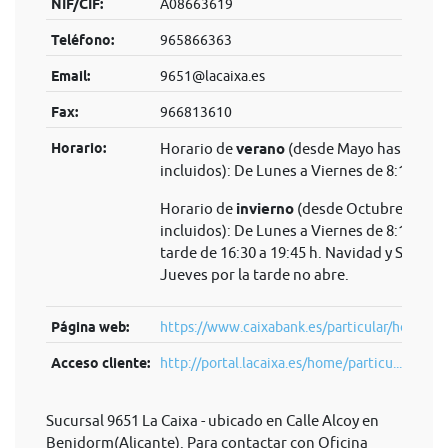
NIF/CIF:
A08663619
Teléfono:
965866363
Email:
9651@lacaixa.es
Fax:
966813610
Horario:
Horario de
verano
(desde Mayo hasta Sep
incluidos): De Lunes a Viernes de 8:15 a 14
Horario de
invierno
(desde Octubre hasta 
incluidos): De Lunes a Viernes de 8:15 a 14 
tarde de 16:30 a 19:45 h. Navidad y Semana
Jueves por la tarde no abre.
Página web:
https://www.caixabank.es/particular/home/pa
Acceso cliente:
http://portal.lacaixa.es/home/particu...
Sucursal 9651 La Caixa - ubicado en Calle Alcoy en
Benidorm(Alicante). Para contactar con Oficina