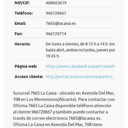
NIF/CIF:
A08663619
Teléfono:
966720667
Email:
7665@lacaixa.es
Fax:
966720714
Horario:
De lunes a viernes, de 8.15 h a 14 h. Invierno:
hasta abril, ambos incluidos, jueves por la tard
19.45 h.
Página web:
https://www.caixabank.es/particular/home/pa
Acceso cliente:
http://portal.lacaixa.es/home/particu...
Sucursal 7665 La Caixa - ubicado en Avenida Del Mar,
108 en Los Montesinos(Alicante). Para contactar con
Oficina 7665 La Caixa disponible teléfono atención
al cliente 966720667 y también puede contactar a
través de correo electrónico
7665@lacaixa.es
.
Oficina La Caixa en Avenida Del Mar, 108 tiene