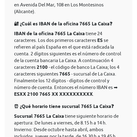
en Avenida Del Mar, 108 en Los Montesinos
(Alicante).
🔐 ¿Cuál es IBAN de la oficina 7665 La Caixa❓
IBAN de la oficina 7665 La Caixa
tiene 24
caracteres. Los dos primeros caracteres
ES
se
refieren al país España en el que está radicada la
cuenta. 2 dígitos siguientes es el número de control
de la cuenta bancaria La Caixa. A continuación 4
caracteres
2100
- el código de banco La Caixa; los 4
caracteres siguientes
7665
- sucursal de La Caixa.
Finalmente los 12 dígitos - dígitos de control y
número de cuenta. Entonces el nùmero IBAN es ➡
ESXX 2100 7665 XX XXXXXXXXXX
.
⏰ ¿Qué horario tiene sucursal 7665 La Caixa❓
Sucursal 7665 La Caixa
tiene siguiente horario de
apertura: De lunes a viernes, de 8.15 h a 14 h.
Invierno: Desde octubre hasta abril, ambos
incluidos, jueves por la tarde, de 16.30 h a 19.45 h.