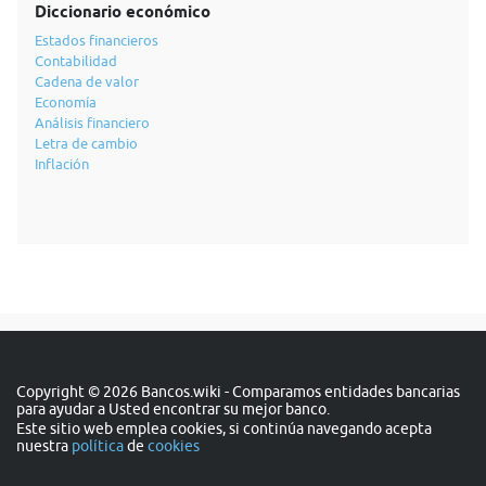
Diccionario económico
Estados financieros
Contabilidad
Cadena de valor
Economía
Análisis financiero
Letra de cambio
Inflación
Copyright © 2026 Bancos.wiki - Comparamos entidades bancarias
para ayudar a Usted encontrar su mejor banco.
Este sitio web emplea cookies, si continúa navegando acepta
nuestra
política
de
cookies