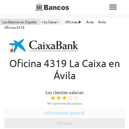
Los Bancos en España
⭐La Caixa⭐
Oficinas ▶️
Ávila
Ávila
Oficina 4319
Oficina 4319 La Caixa en
Ávila
Los clientes valoran
981 opiniones de usuarios
Información general
Oficinas