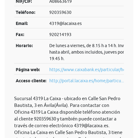
NIF/CIF:
A08663619
Teléfono:
920359630
Email:
4319@lacaixa.es
Fax:
920214193
Horario:
De lunes a viernes, de 8.15 h a 14 h. Invierno:
hasta abril, ambos incluidos, jueves por la tard
19.45 h.
Página web:
https://www.caixabank.es/particular/home/pa
Acceso cliente:
http://portal.lacaixa.es/home/particu...
Sucursal 4319 La Caixa - ubicado en Calle San Pedro
Bautista, 3 en Ávila(Ávila). Para contactar con
Oficina 4319 La Caixa disponible teléfono atención
al cliente 920359630 y también puede contactar a
través de correo electrónico
4319@lacaixa.es
.
Oficina La Caixa en Calle San Pedro Bautista, 3 tiene