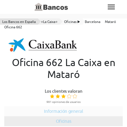
Los Bancos en España
⭐La Caixa⭐
Oficinas ▶️
Barcelona
Mataró
Oficina 662
Oficina 662 La Caixa en
Mataró
Los clientes valoran
981 opiniones de usuarios
Información general
Oficinas