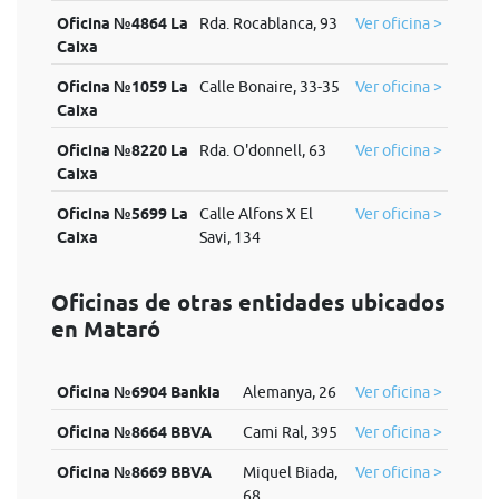
Oficina №4864 La
Rda. Rocablanca, 93
Ver oficina >
Caixa
Oficina №1059 La
Calle Bonaire, 33-35
Ver oficina >
Caixa
Oficina №8220 La
Rda. O'donnell, 63
Ver oficina >
Caixa
Oficina №5699 La
Calle Alfons X El
Ver oficina >
Caixa
Savi, 134
Oficinas de otras entidades ubicados
en Mataró
Oficina №6904 Bankia
Alemanya, 26
Ver oficina >
Oficina №8664 BBVA
Cami Ral, 395
Ver oficina >
Oficina №8669 BBVA
Miquel Biada,
Ver oficina >
68