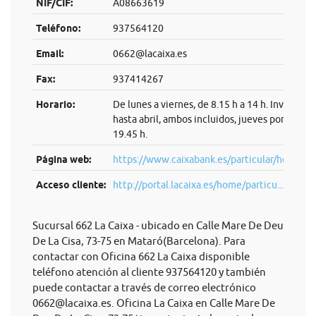
NIF/CIF:
A08663619
Teléfono:
937564120
Email:
0662@lacaixa.es
Fax:
937414267
Horario:
De lunes a viernes, de 8.15 h a 14 h. Invierno:
hasta abril, ambos incluidos, jueves por la tard
19.45 h.
Página web:
https://www.caixabank.es/particular/home/pa
Acceso cliente:
http://portal.lacaixa.es/home/particu...
Sucursal 662 La Caixa - ubicado en Calle Mare De Deu
De La Cisa, 73-75 en Mataró(Barcelona). Para
contactar con Oficina 662 La Caixa disponible
teléfono atención al cliente 937564120 y también
puede contactar a través de correo electrónico
0662@lacaixa.es
. Oficina La Caixa en Calle Mare De