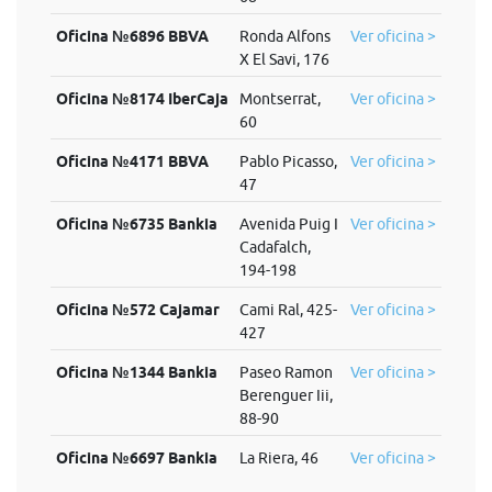
Oficina №6896 BBVA
Ronda Alfons
Ver oficina >
X El Savi, 176
Oficina №8174 IberCaja
Montserrat,
Ver oficina >
60
Oficina №4171 BBVA
Pablo Picasso,
Ver oficina >
47
Oficina №6735 Bankia
Avenida Puig I
Ver oficina >
Cadafalch,
194-198
Oficina №572 Cajamar
Cami Ral, 425-
Ver oficina >
427
Oficina №1344 Bankia
Paseo Ramon
Ver oficina >
Berenguer Iii,
88-90
Oficina №6697 Bankia
La Riera, 46
Ver oficina >