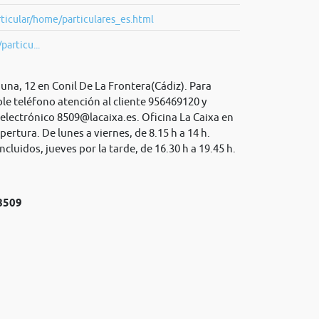
ticular/home/particulares_es.html
particu...
guna, 12 en Conil De La Frontera(Cádiz). Para
le teléfono atención al cliente 956469120 y
 electrónico
8509@lacaixa.es
. Oficina La Caixa en
pertura. De lunes a viernes, de 8.15 h a 14 h.
cluidos, jueves por la tarde, de 16.30 h a 19.45 h.
№8509