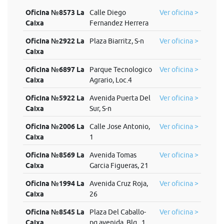
Oficina №8573 La
Calle Diego
Ver oficina >
Caixa
Fernandez Herrera
Oficina №2922 La
Plaza Biarritz, S-n
Ver oficina >
Caixa
Oficina №6897 La
Parque Tecnologico
Ver oficina >
Caixa
Agrario, Loc.4
Oficina №5922 La
Avenida Puerta Del
Ver oficina >
Caixa
Sur, S-n
Oficina №2006 La
Calle Jose Antonio,
Ver oficina >
Caixa
1
Oficina №8569 La
Avenida Tomas
Ver oficina >
Caixa
Garcia Figueras, 21
Oficina №1994 La
Avenida Cruz Roja,
Ver oficina >
Caixa
26
Oficina №8545 La
Plaza Del Caballo-
Ver oficina >
Caixa
pq.avenida, Blq., 1