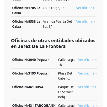
Oficina №1705 La
Calle Larga, 54
Ver oficina >
Caixa
Oficina №8533 La
Avenida Puerta Del
Ver oficina >
Caixa
Sur, S/n
Oficinas de otras entidades ubicados
en Jerez De La Frontera
Oficina №3040 Popular
Calle Larga,
Ver oficina >
18
Oficina №3195 Popular
Plaza Del
Ver oficina >
Caballo,
Oficina №461 BBVA
Parque De
Ver oficina >
La Serrana
Bolq.5
Oficina №431 TARGOBANK
Calle Larga,
Ver oficina >