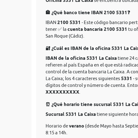
Oficina 5331 La Caixa
se encuentra ubicada 
🏦 ¿Qué banco tiene IBAN 2100 5331❓
IBAN
2100 5331
- Este código bancario perte
tener ✅ la
cuenta bancaria 2100 5331
tu of
San Roque (Cádiz).
🔐 ¿Cuál es IBAN de la oficina 5331 La Cai
IBAN de la oficina 5331 La Caixa
tiene 24 
refieren al país España en el que está radica
control de la cuenta bancaria La Caixa. A co
La Caixa; los 4 caracteres siguientes
5331
- 
dígitos de control y número de cuenta. Ent
XXXXXXXXXX
.
⏰ ¿Qué horario tiene sucursal 5331 La Ca
Sucursal 5331 La Caixa
tiene siguiente hora
Horario de
verano
(desde Mayo hasta Septie
8:15 a 14h.