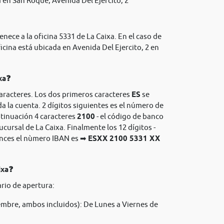
en San Roque, Avenida Del Ejercito, 2
nece a la oficina 5331 de La Caixa. En el caso de
icina está ubicada en Avenida Del Ejercito, 2 en
xa❓
caracteres. Los dos primeros caracteres
ES
se
da la cuenta. 2 dígitos siguientes es el número de
ntinuación 4 caracteres
2100
- el código de banco
sucursal de La Caixa. Finalmente los 12 dígitos -
onces el nùmero IBAN es ➡
ESXX 2100 5331 XX
ixa❓
rio de apertura:
mbre, ambos incluidos): De Lunes a Viernes de