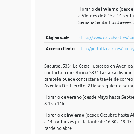
Horario de
invierno
(desde 
a Viernes de 8:15 a 14 h y J
Semana Santa: Los Jueves p
Página web:
https://www.caixabank.es/par
Acceso cliente:
http://portal.lacaixa.es/home/
Sucursal 5331 La Caixa - ubicado en Avenida 
contactar con Oficina 5331 La Caixa disponib
también puede contactar a través de correo
Avenida Del Ejercito, 2 tiene siguiente horar
Horario de
verano
(desde Mayo hasta Septie
8:15 a 14h.
Horario de
invierno
(desde Octubre hasta Abr
a 14 h y Jueves por la tarde de 16:30 a 19:45
tarde no abre.