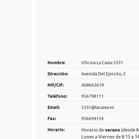
Nombre:
Oficina La Caixa 5331
Dirección:
Avenida Del Ejercito, 2
NIF/CIF:
A08663619
Teléfono:
956798111
Email:
5331@lacaixa.es
Fax:
956694134
Horario:
Horario de
verano
(desde M
Lunes a Viernes de 8:15 a 1