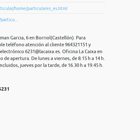
ticular/home/particulares_es.html
particu...
rman Garcia, 6 en Borriol(Castellón). Para
le teléfono atención al cliente 964321151 y
 electrónico
6231@lacaixa.es
. Oficina La Caixa en
o de apertura. De lunes a viernes, de 8.15 h a 14 h.
cluidos, jueves por la tarde, de 16.30 h a 19.45 h.
№6231