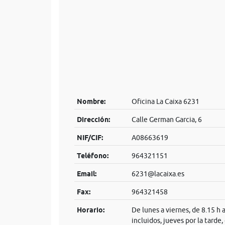
Nombre:
Oficina La Caixa 6231
Dirección:
Calle German Garcia, 6
NIF/CIF:
A08663619
Teléfono:
964321151
Email:
6231@lacaixa.es
Fax:
964321458
Horario:
De lunes a viernes, de 8.15 h 
incluidos, jueves por la tarde,