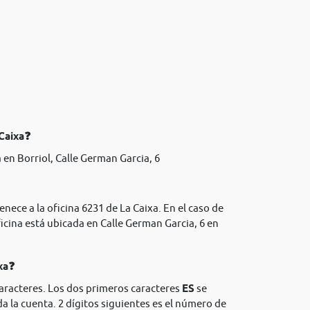
 Caixa❓
en Borriol, Calle German Garcia, 6
nece a la oficina 6231 de La Caixa. En el caso de
icina está ubicada en Calle German Garcia, 6 en
xa❓
caracteres. Los dos primeros caracteres
ES
se
da la cuenta. 2 dígitos siguientes es el número de