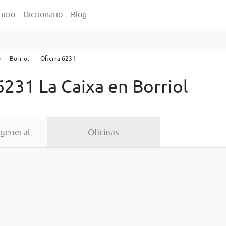
nicio
Diccionario
Blog
n
Borriol
Oficina 6231
6231 La Caixa en Borriol
 general
Oficinas