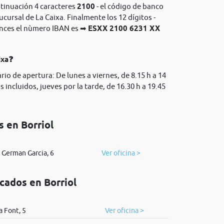
ntinuación 4 caracteres
2100
- el código de banco
sucursal de La Caixa. Finalmente los 12 dígitos -
onces el nùmero IBAN es ➡
ESXX 2100 6231 XX
ixa❓
rio de apertura: De lunes a viernes, de 8.15 h a 14
 incluidos, jueves por la tarde, de 16.30 h a 19.45
s en Borriol
 German Garcia, 6
Ver oficina >
cados en Borriol
a Font, 5
Ver oficina >