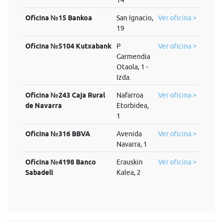
14
Oficina №15 Bankoa
San Ignacio,
Ver oficina >
19
Oficina №5104 Kutxabank
P
Ver oficina >
Garmendia
Otaola, 1 -
Izda.
Oficina №243 Caja Rural
Nafarroa
Ver oficina >
de Navarra
Etorbidea,
1
Oficina №316 BBVA
Avenida
Ver oficina >
Navarra, 1
Oficina №4198 Banco
Erauskin
Ver oficina >
Sabadell
Kalea, 2