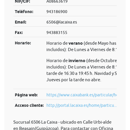
NIF/CIF:
A08663619
Teléfono:
943186900
Email:
6506@lacaixa.es
Fax:
943883155
Horario:
Horario de
verano
(desde Mayo hasta Sep
incluidos): De Lunes a Viernes de 8:15 a 14
Horario de
invierno
(desde Octubre hasta 
incluidos): De Lunes a Viernes de 8:15 a 14 
tarde de 16:30 a 19:45 h. Navidad y Semana
Jueves por la tarde no abre.
Página web:
https://www.caixabank.es/particular/home/pa
Acceso cliente:
http://portal.lacaixa.es/home/particu...
Sucursal 6506 La Caixa - ubicado en Calle Urbi-alde
en Beasain(Guipúzcoa). Para contactar con Oficina