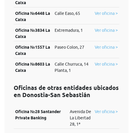
Caixa
Oficina №6448 La
Calle Easo, 65
Ver oficina >
Caixa
Oficina №3834 La
Extremadura, 1
Ver oficina >
Caixa
Oficina №1557 La
Paseo Colon, 27
Ver oficina >
Caixa
Oficina №8603 La
Calle Churruca, 14
Ver oficina >
Caixa
Planta, 1
Oficinas de otras entidades ubicados
en Donostia-San Sebastián
Oficina №28 Santander
Avenida De
Ver oficina >
Private Banking
La Libertad
28, 1ª