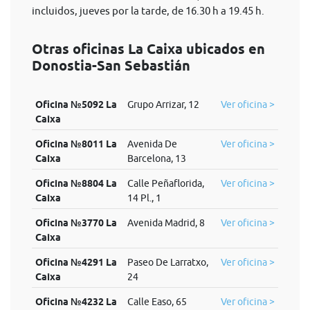
incluidos, jueves por la tarde, de 16.30 h a 19.45 h.
Otras oficinas La Caixa ubicados en
Donostia-San Sebastián
Oficina №5092 La
Grupo Arrizar, 12
Ver oficina >
Caixa
Oficina №8011 La
Avenida De
Ver oficina >
Caixa
Barcelona, 13
Oficina №8804 La
Calle Peñaflorida,
Ver oficina >
Caixa
14 Pl., 1
Oficina №3770 La
Avenida Madrid, 8
Ver oficina >
Caixa
Oficina №4291 La
Paseo De Larratxo,
Ver oficina >
Caixa
24
Oficina №4232 La
Calle Easo, 65
Ver oficina >