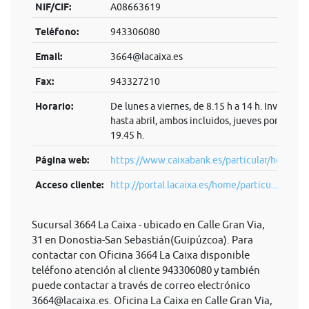
NIF/CIF:
A08663619
Teléfono:
943306080
Email:
3664@lacaixa.es
Fax:
943327210
Horario:
De lunes a viernes, de 8.15 h a 14 h. Invierno:
hasta abril, ambos incluidos, jueves por la tard
19.45 h.
Página web:
https://www.caixabank.es/particular/home/pa
Acceso cliente:
http://portal.lacaixa.es/home/particu...
Sucursal 3664 La Caixa - ubicado en Calle Gran Via,
31 en Donostia-San Sebastián(Guipúzcoa). Para
contactar con Oficina 3664 La Caixa disponible
teléfono atención al cliente 943306080 y también
puede contactar a través de correo electrónico
3664@lacaixa.es
. Oficina La Caixa en Calle Gran Via,