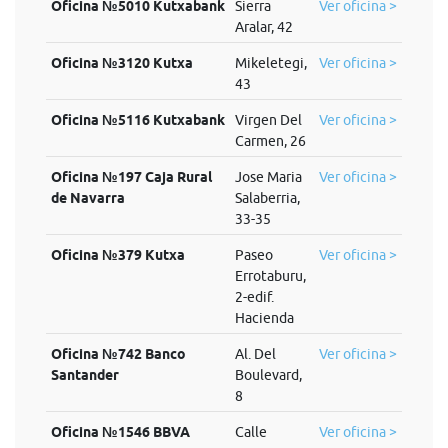
Oficina №5010 Kutxabank
Sierra
Ver oficina >
Aralar, 42
Oficina №3120 Kutxa
Mikeletegi,
Ver oficina >
43
Oficina №5116 Kutxabank
Virgen Del
Ver oficina >
Carmen, 26
Oficina №197 Caja Rural
Jose Maria
Ver oficina >
de Navarra
Salaberria,
33-35
Oficina №379 Kutxa
Paseo
Ver oficina >
Errotaburu,
2-edif.
Hacienda
Oficina №742 Banco
Al. Del
Ver oficina >
Santander
Boulevard,
8
Oficina №1546 BBVA
Calle
Ver oficina >