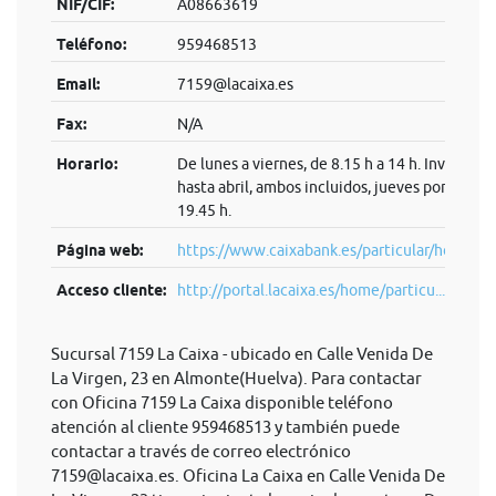
NIF/CIF:
A08663619
Teléfono:
959468513
Email:
7159@lacaixa.es
Fax:
N/A
Horario:
De lunes a viernes, de 8.15 h a 14 h. Invierno:
hasta abril, ambos incluidos, jueves por la tard
19.45 h.
Página web:
https://www.caixabank.es/particular/home/pa
Acceso cliente:
http://portal.lacaixa.es/home/particu...
Sucursal 7159 La Caixa - ubicado en Calle Venida De
La Virgen, 23 en Almonte(Huelva). Para contactar
con Oficina 7159 La Caixa disponible teléfono
atención al cliente 959468513 y también puede
contactar a través de correo electrónico
7159@lacaixa.es
. Oficina La Caixa en Calle Venida De