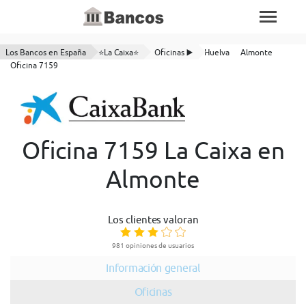
Los Bancos en España
⭐La Caixa⭐
Oficinas ▶️
Huelva
Almonte
Oficina 7159
Oficina 7159 La Caixa en
Almonte
Los clientes valoran
981 opiniones de usuarios
Información general
Oficinas