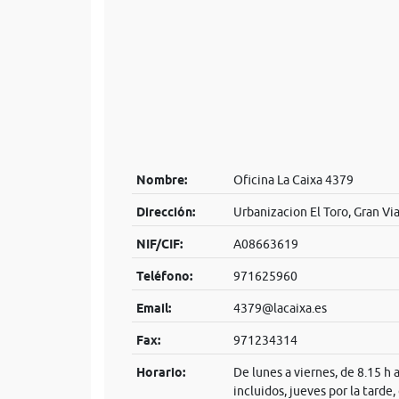
Nombre:
Oficina La Caixa 4379
Dirección:
Urbanizacion El Toro, Gran Via
NIF/CIF:
A08663619
Teléfono:
971625960
Email:
4379@lacaixa.es
Fax:
971234314
Horario:
De lunes a viernes, de 8.15 h 
incluidos, jueves por la tarde,