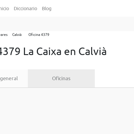
nicio
Diccionario
Blog
eares
Calvià
Oficina 4379
4379 La Caixa en Calvià
 general
Oficinas