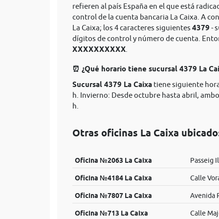
refieren al país España en el que está radica
control de la cuenta bancaria La Caixa. A co
La Caixa; los 4 caracteres siguientes
4379
- 
dígitos de control y número de cuenta. Ent
XXXXXXXXXX
.
⏰ ¿Qué horario tiene sucursal 4379 La Ca
Sucursal 4379 La Caixa
tiene siguiente hora
h. Invierno: Desde octubre hasta abril, ambos
h.
Otras oficinas La Caixa ubicado
Oficina №2063 La Caixa
Passeig I
Oficina №4184 La Caixa
Calle Vor
Oficina №7807 La Caixa
Avenida 
Oficina №713 La Caixa
Calle Maj