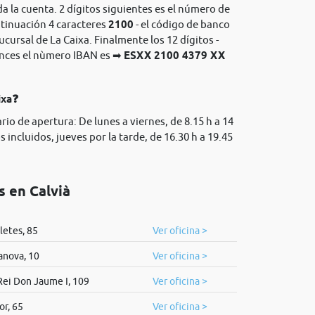
da la cuenta. 2 dígitos siguientes es el número de
ntinuación 4 caracteres
2100
- el código de banco
sucursal de La Caixa. Finalmente los 12 dígitos -
onces el nùmero IBAN es ➡
ESXX 2100 4379 XX
ixa❓
rio de apertura: De lunes a viernes, de 8.15 h a 14
 incluidos, jueves por la tarde, de 16.30 h a 19.45
s en Calvià
lletes, 85
Ver oficina >
anova, 10
Ver oficina >
Rei Don Jaume I, 109
Ver oficina >
or, 65
Ver oficina >