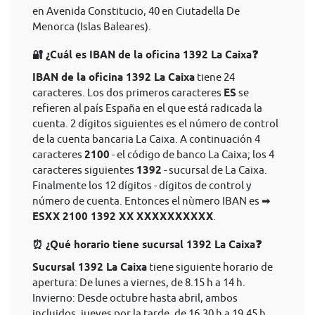
en Avenida Constitucio, 40 en Ciutadella De
Menorca (Islas Baleares).
🔐 ¿Cuál es IBAN de la oficina 1392 La Caixa❓
IBAN de la oficina 1392 La Caixa
tiene 24
caracteres. Los dos primeros caracteres
ES
se
refieren al país España en el que está radicada la
cuenta. 2 dígitos siguientes es el número de control
de la cuenta bancaria La Caixa. A continuación 4
caracteres
2100
- el código de banco La Caixa; los 4
caracteres siguientes
1392
- sucursal de La Caixa.
Finalmente los 12 dígitos - dígitos de control y
número de cuenta. Entonces el nùmero IBAN es ➡
ESXX 2100 1392 XX XXXXXXXXXX
.
⏰ ¿Qué horario tiene sucursal 1392 La Caixa❓
Sucursal 1392 La Caixa
tiene siguiente horario de
apertura: De lunes a viernes, de 8.15 h a 14 h.
Invierno: Desde octubre hasta abril, ambos
incluidos, jueves por la tarde, de 16.30 h a 19.45 h.