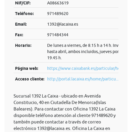
NIF/CIF:
A08663619
Teléfono:
971489620
Email:
1392@lacaixa.es
Fax:
971484344
Horario:
De lunes a viernes, de 8.15 h a 14 h. Invierno:
hasta abril, ambos incluidos, jueves por la tard
19.45 h.
Página web:
https://www.caixabank.es/particular/home/pa
Acceso cliente:
http://portal.lacaixa.es/home/particu...
Sucursal 1392 La Caixa - ubicado en Avenida
Constitucio, 40 en Ciutadella De Menorca(Islas
Baleares). Para contactar con Oficina 1392 La Caixa
disponible teléfono atención al cliente 971489620 y
también puede contactar a través de correo
electrónico
1392@lacaixa.es
. Oficina La Caixa en