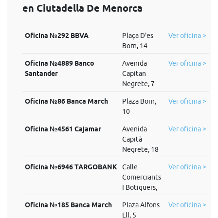
en Ciutadella De Menorca
Oficina №292 BBVA
Plaça D'es
Ver oficina >
Born, 14
Oficina №4889 Banco
Avenida
Ver oficina >
Santander
Capitan
Negrete, 7
Oficina №86 Banca March
Plaza Born,
Ver oficina >
10
Oficina №4561 Cajamar
Avenida
Ver oficina >
Capità
Negrete, 18
Oficina №6946 TARGOBANK
Calle
Ver oficina >
Comerciants
I Botiguers,
Oficina №185 Banca March
Plaza Alfons
Ver oficina >
Lll, 5