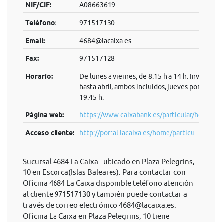
NIF/CIF:
A08663619
Teléfono:
971517130
Email:
4684@lacaixa.es
Fax:
971517128
Horario:
De lunes a viernes, de 8.15 h a 14 h. Invierno:
hasta abril, ambos incluidos, jueves por la tard
19.45 h.
Página web:
https://www.caixabank.es/particular/home/pa
Acceso cliente:
http://portal.lacaixa.es/home/particu...
Sucursal 4684 La Caixa - ubicado en Plaza Pelegrins,
10 en Escorca(Islas Baleares). Para contactar con
Oficina 4684 La Caixa disponible teléfono atención
al cliente 971517130 y también puede contactar a
través de correo electrónico
4684@lacaixa.es
.
Oficina La Caixa en Plaza Pelegrins, 10 tiene