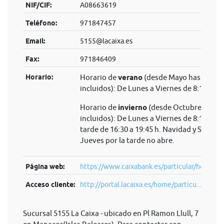
NIF/CIF:
A08663619
Teléfono:
971847457
Email:
5155@lacaixa.es
Fax:
971846409
Horario:
Horario de
verano
(desde Mayo hasta Sep
incluidos): De Lunes a Viernes de 8:15 a 14
Horario de
invierno
(desde Octubre hasta 
incluidos): De Lunes a Viernes de 8:15 a 14 
tarde de 16:30 a 19:45 h. Navidad y Semana
Jueves por la tarde no abre.
Página web:
https://www.caixabank.es/particular/home/pa
Acceso cliente:
http://portal.lacaixa.es/home/particu...
Sucursal 5155 La Caixa - ubicado en Pl Ramon Llull, 7