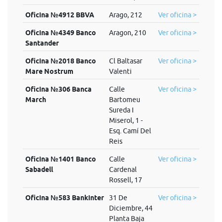
Oficina №4912 BBVA
Arago, 212
Ver oficina >
Oficina №4349 Banco
Aragon, 210
Ver oficina >
Santander
Oficina №2018 Banco
Cl Baltasar
Ver oficina >
Mare Nostrum
Valenti
Oficina №306 Banca
Calle
Ver oficina >
March
Bartomeu
Sureda I
Miserol, 1 -
Esq. Camí Del
Reis
Oficina №1401 Banco
Calle
Ver oficina >
Sabadell
Cardenal
Rossell, 17
Oficina №583 Bankinter
31 De
Ver oficina >
Diciembre, 44
Planta Baja