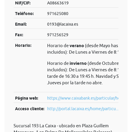
NIF/CIF:
A08663619
Teléfono:
971625080
Email:
0193@lacaixa.es
Fax:
971256529
Horario:
Horario de
verano
(desde Mayo hasta Sep
incluidos): De Lunes a Viernes de 8:15 a 14
Horario de
invierno
(desde Octubre hasta 
incluidos): De Lunes a Viernes de 8:15 a 14 
tarde de 16:30 a 19:45 h. Navidad y Semana
Jueves por la tarde no abre.
Página web:
https://www.caixabank.es/particular/home/pa
Acceso cliente:
http://portal.lacaixa.es/home/particu...
Sucursal 193 La Caixa - ubicado en Plaza Guillem