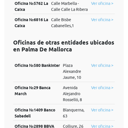
Oficina №5762 La
Calle Marbella -
Ver oficina >
Caixa
Calle Calle La Ribera
Oficina №6816 La
Calle Bisbe
Ver oficina >
Caixa
Cabanelles,1
Oficinas de otras entidades ubicados
en Palma De Mallorca
Oficina №580 Bankinter
Plaza
Ver oficina >
Alexandre
Jaume, 10
Oficina №29 Banca
Avenida
Ver oficina >
March
Alejandro
Rosselló, 8
Oficina №1409 Banco
Blanquerna,
Ver oficina >
Sabadell
63
Oficina №2898 BBVA
Colliure, 26
Ver oficina >