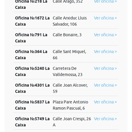
Oficina №218 La
Calle Arago, 352
Ver oficina >
Caixa
Oficina №1672 La
Calle Arxiduc Lluis
Ver oficina >
Caixa
Salvador, 106
Oficina №791 La
Calle Bonaire, 3
Ver oficina >
Caixa
Oficina №364 La
Calle Sant Miquel,
Ver oficina >
Caixa
66
Oficina №5240 La
Carretera De
Ver oficina >
Caixa
Valldemossa, 23
Oficina №4301 La
Calle Joan Alcover,
Ver oficina >
Caixa
59
Oficina №5837 La
Plaza Pare Antonio
Ver oficina >
Caixa
Ramon Pascual, 6
Oficina №5749 La
Calle Joan Crespi, 26
Ver oficina >
Caixa
A