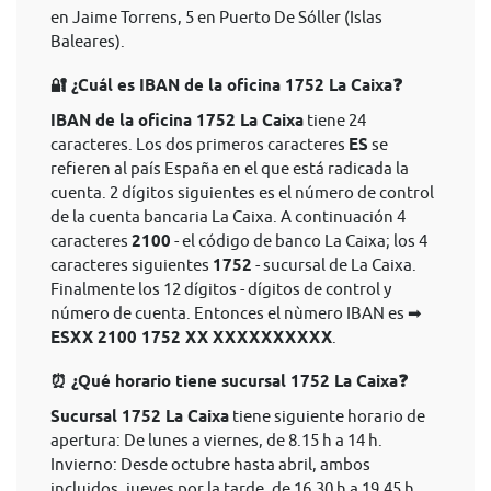
en Jaime Torrens, 5 en Puerto De Sóller (Islas
Baleares).
🔐 ¿Cuál es IBAN de la oficina 1752 La Caixa❓
IBAN de la oficina 1752 La Caixa
tiene 24
caracteres. Los dos primeros caracteres
ES
se
refieren al país España en el que está radicada la
cuenta. 2 dígitos siguientes es el número de control
de la cuenta bancaria La Caixa. A continuación 4
caracteres
2100
- el código de banco La Caixa; los 4
caracteres siguientes
1752
- sucursal de La Caixa.
Finalmente los 12 dígitos - dígitos de control y
número de cuenta. Entonces el nùmero IBAN es ➡
ESXX 2100 1752 XX XXXXXXXXXX
.
⏰ ¿Qué horario tiene sucursal 1752 La Caixa❓
Sucursal 1752 La Caixa
tiene siguiente horario de
apertura: De lunes a viernes, de 8.15 h a 14 h.
Invierno: Desde octubre hasta abril, ambos
incluidos, jueves por la tarde, de 16.30 h a 19.45 h.