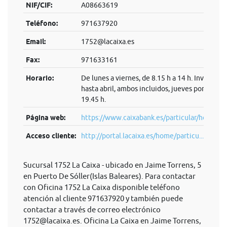
NIF/CIF:
A08663619
Teléfono:
971637920
Email:
1752@lacaixa.es
Fax:
971633161
Horario:
De lunes a viernes, de 8.15 h a 14 h. Invierno:
hasta abril, ambos incluidos, jueves por la tard
19.45 h.
Página web:
https://www.caixabank.es/particular/home/pa
Acceso cliente:
http://portal.lacaixa.es/home/particu...
Sucursal 1752 La Caixa - ubicado en Jaime Torrens, 5
en Puerto De Sóller(Islas Baleares). Para contactar
con Oficina 1752 La Caixa disponible teléfono
atención al cliente 971637920 y también puede
contactar a través de correo electrónico
1752@lacaixa.es
. Oficina La Caixa en Jaime Torrens,