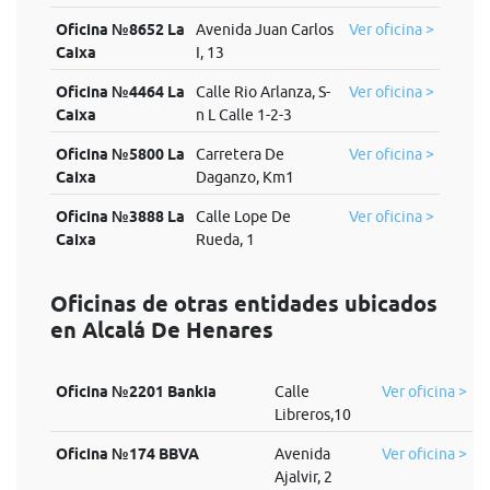
Oficina №8652 La
Avenida Juan Carlos
Ver oficina >
Caixa
I, 13
Oficina №4464 La
Calle Rio Arlanza, S-
Ver oficina >
Caixa
n L Calle 1-2-3
Oficina №5800 La
Carretera De
Ver oficina >
Caixa
Daganzo, Km1
Oficina №3888 La
Calle Lope De
Ver oficina >
Caixa
Rueda, 1
Oficinas de otras entidades ubicados
en Alcalá De Henares
Oficina №2201 Bankia
Calle
Ver oficina >
Libreros,10
Oficina №174 BBVA
Avenida
Ver oficina >
Ajalvir, 2