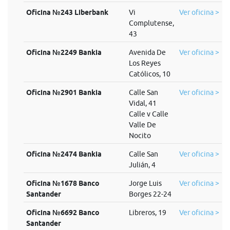
Oficina №243 Liberbank
Vi
Ver oficina >
Complutense,
43
Oficina №2249 Bankia
Avenida De
Ver oficina >
Los Reyes
Católicos, 10
Oficina №2901 Bankia
Calle San
Ver oficina >
Vidal, 41
Calle v Calle
Valle De
Nocito
Oficina №2474 Bankia
Calle San
Ver oficina >
Julián, 4
Oficina №1678 Banco
Jorge Luis
Ver oficina >
Santander
Borges 22-24
Oficina №6692 Banco
Libreros, 19
Ver oficina >
Santander