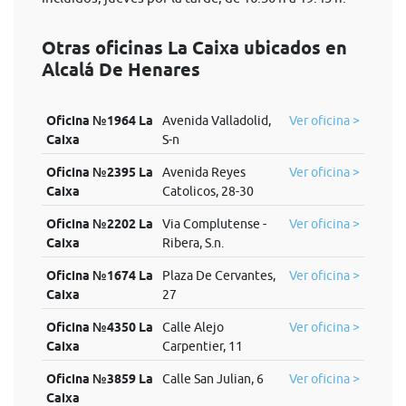
Otras oficinas La Caixa ubicados en
Alcalá De Henares
Oficina №1964 La
Avenida Valladolid,
Ver oficina >
Caixa
S-n
Oficina №2395 La
Avenida Reyes
Ver oficina >
Caixa
Catolicos, 28-30
Oficina №2202 La
Via Complutense -
Ver oficina >
Caixa
Ribera, S.n.
Oficina №1674 La
Plaza De Cervantes,
Ver oficina >
Caixa
27
Oficina №4350 La
Calle Alejo
Ver oficina >
Caixa
Carpentier, 11
Oficina №3859 La
Calle San Julian, 6
Ver oficina >
Caixa