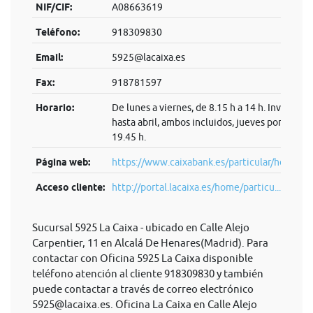
NIF/CIF:
A08663619
Teléfono:
918309830
Email:
5925@lacaixa.es
Fax:
918781597
Horario:
De lunes a viernes, de 8.15 h a 14 h. Invierno:
hasta abril, ambos incluidos, jueves por la tard
19.45 h.
Página web:
https://www.caixabank.es/particular/home/pa
Acceso cliente:
http://portal.lacaixa.es/home/particu...
Sucursal 5925 La Caixa - ubicado en Calle Alejo
Carpentier, 11 en Alcalá De Henares(Madrid). Para
contactar con Oficina 5925 La Caixa disponible
teléfono atención al cliente 918309830 y también
puede contactar a través de correo electrónico
5925@lacaixa.es
. Oficina La Caixa en Calle Alejo