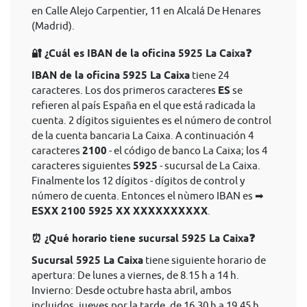
en Calle Alejo Carpentier, 11 en Alcalá De Henares
(Madrid).
🔐 ¿Cuál es IBAN de la oficina 5925 La Caixa❓
IBAN de la oficina 5925 La Caixa
tiene 24
caracteres. Los dos primeros caracteres
ES
se
refieren al país España en el que está radicada la
cuenta. 2 dígitos siguientes es el número de control
de la cuenta bancaria La Caixa. A continuación 4
caracteres
2100
- el código de banco La Caixa; los 4
caracteres siguientes
5925
- sucursal de La Caixa.
Finalmente los 12 dígitos - dígitos de control y
número de cuenta. Entonces el nùmero IBAN es ➡
ESXX 2100 5925 XX XXXXXXXXXX
.
⏰ ¿Qué horario tiene sucursal 5925 La Caixa❓
Sucursal 5925 La Caixa
tiene siguiente horario de
apertura: De lunes a viernes, de 8.15 h a 14 h.
Invierno: Desde octubre hasta abril, ambos
incluidos, jueves por la tarde, de 16.30 h a 19.45 h.