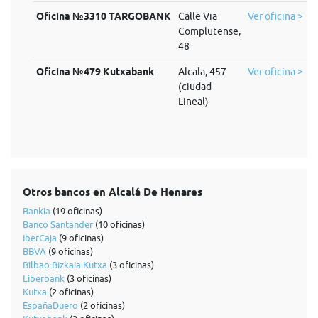
Oficina №3310 TARGOBANK
Calle Via
Ver oficina >
Complutense,
48
Oficina №479 Kutxabank
Alcala, 457
Ver oficina >
(ciudad
Lineal)
Otros bancos en Alcalá De Henares
Bankia
(19 oficinas)
Banco Santander
(10 oficinas)
IberCaja
(9 oficinas)
BBVA
(9 oficinas)
Bilbao Bizkaia Kutxa
(3 oficinas)
Liberbank
(3 oficinas)
Kutxa
(2 oficinas)
EspañaDuero
(2 oficinas)