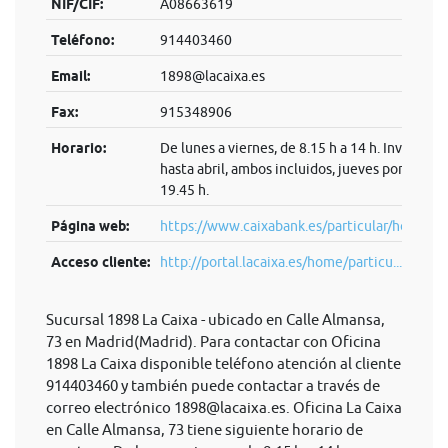
NIF/CIF:
A08663619
Teléfono:
914403460
Email:
1898@lacaixa.es
Fax:
915348906
Horario:
De lunes a viernes, de 8.15 h a 14 h. Invierno:
hasta abril, ambos incluidos, jueves por la tard
19.45 h.
Página web:
https://www.caixabank.es/particular/home/pa
Acceso cliente:
http://portal.lacaixa.es/home/particu...
Sucursal 1898 La Caixa - ubicado en Calle Almansa,
73 en Madrid(Madrid). Para contactar con Oficina
1898 La Caixa disponible teléfono atención al cliente
914403460 y también puede contactar a través de
correo electrónico
1898@lacaixa.es
. Oficina La Caixa
en Calle Almansa, 73 tiene siguiente horario de