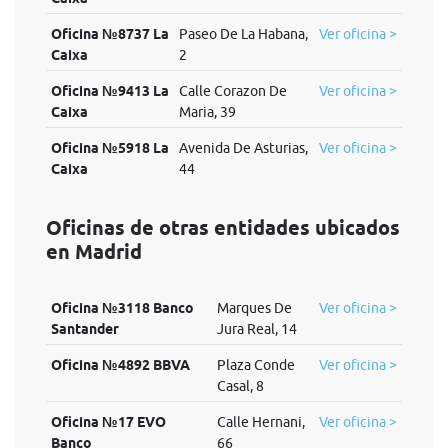
Oficina №8737 La
Paseo De La Habana,
Ver oficina >
Caixa
2
Oficina №9413 La
Calle Corazon De
Ver oficina >
Caixa
Maria, 39
Oficina №5918 La
Avenida De Asturias,
Ver oficina >
Caixa
44
Oficinas de otras entidades ubicados
en Madrid
Oficina №3118 Banco
Marques De
Ver oficina >
Santander
Jura Real, 14
Oficina №4892 BBVA
Plaza Conde
Ver oficina >
Casal, 8
Oficina №17 EVO
Calle Hernani,
Ver oficina >
Banco
66