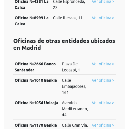
Oficina №4381 La
Calle Espronceda,
Ver oficina >
Caixa
22
Oficina №8999 La
Calle Illescas, 11
Ver oficina >
Caixa
Oficinas de otras entidades ubicados
en Madrid
Oficina №2666 Banco
Plaza De
Ver oficina >
Santander
Legazpi, 1
Oficina №1010 Bankia
Calle
Ver oficina >
Embajadores,
161
Oficina №1054 Unicaja
Avenida
Ver oficina >
Mediterraneo,
44
Oficina №1170 Bankia
Calle Gran Vía,
Ver oficina >