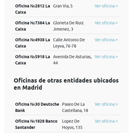
Oficina №2812 La
Gran Via, 5
Ver oficina >
Caixa
Oficina №7384 La
Glorieta De Ruiz
Ver oficina >
Caixa
Jimenez, 3
Oficina №4938 La
Calle Antonio De
Ver oficina >
Caixa
Leyva, 76-78
Oficina №5918 La
Avenida De Asturias,
Ver oficina >
Caixa
44
Oficinas de otras entidades ubicados
en Madrid
Oficina №30 Deutsche
Paseo De La
Ver oficina >
Bank
Castellana, 18
Oficina №1828 Banco
Lopez De
Ver oficina >
Santander
Hoyos, 135