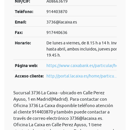
NIF/CIF:
A08663619
Teléfono:
914403870
Email:
3736@lacaixa.es
Fax:
917440636
Horario:
De lunes a viernes, de 8.15 h a 14 h. Invierno:
hasta abril, ambos incluidos, jueves por la tard
19.45 h.
Página web:
https://www.caixabank.es/particular/home/pa
Acceso cliente:
http://portal.lacaixa.es/home/particu...
Sucursal 3736 La Caixa - ubicado en Calle Perez
Ayuso, 1 en Madrid(Madrid). Para contactar con
Oficina 3736 La Caixa disponible teléfono atención
al cliente 914403870 y también puede contactar a
través de correo electrónico
3736@lacaixa.es
.
Oficina La Caixa en Calle Perez Ayuso, 1 tiene