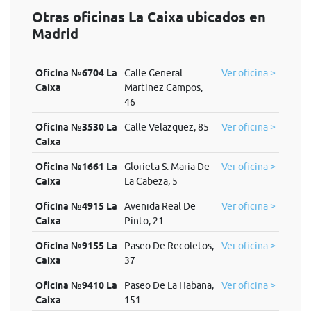
Otras oficinas La Caixa ubicados en
Madrid
Oficina №6704 La
Calle General
Ver oficina >
Caixa
Martinez Campos,
46
Oficina №3530 La
Calle Velazquez, 85
Ver oficina >
Caixa
Oficina №1661 La
Glorieta S. Maria De
Ver oficina >
Caixa
La Cabeza, 5
Oficina №4915 La
Avenida Real De
Ver oficina >
Caixa
Pinto, 21
Oficina №9155 La
Paseo De Recoletos,
Ver oficina >
Caixa
37
Oficina №9410 La
Paseo De La Habana,
Ver oficina >
Caixa
151