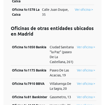
Caixa
Oficina №1578 La
Calle Juan Duque,
Ver oficina >
Caixa
35
Oficinas de otras entidades ubicados
en Madrid
Oficina №1050 Bankia
Ciudad Sanitaria
Ver oficina >
"la Paz" (paseo
De La
Castellana, 261)
Oficina №1175 Bankia
Paseo De Las
Ver oficina >
Acacias, 19
Oficina №7910 BBVA
Villaluenga De
Ver oficina >
La Sagra, 20
Oficina №81 Bankinter
Gasometro, 13
Ver oficina >