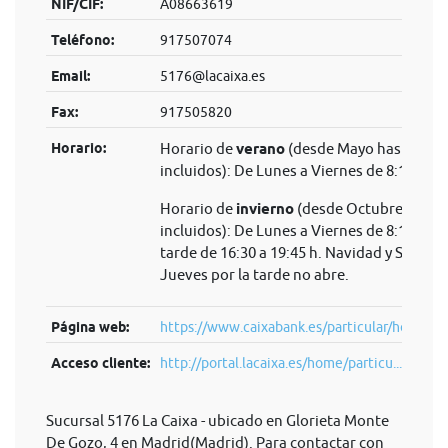
NIF/CIF:
A08663619
Teléfono:
917507074
Email:
5176@lacaixa.es
Fax:
917505820
Horario:
Horario de
verano
(desde Mayo hasta Sep
incluidos): De Lunes a Viernes de 8:15 a 14
Horario de
invierno
(desde Octubre hasta 
incluidos): De Lunes a Viernes de 8:15 a 14 
tarde de 16:30 a 19:45 h. Navidad y Semana
Jueves por la tarde no abre.
Página web:
https://www.caixabank.es/particular/home/pa
Acceso cliente:
http://portal.lacaixa.es/home/particu...
Sucursal 5176 La Caixa - ubicado en Glorieta Monte
De Gozo, 4 en Madrid(Madrid). Para contactar con