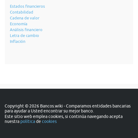
Estados financieros
Contabilidad
Cadena de valor
Economía
Análisis financiero
Letra de cambio
Inflación
Copyright © 2026 Bancos.wiki - Comparamos entidades bancarias
para ayudar a Usted encontrar su mejor banco.
Este sitio web emplea cookies, si continúa navegando acepta
nuestra
política
de
cookies