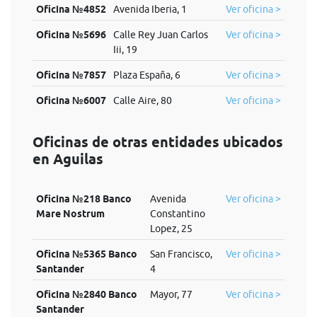
Oficina №4852
Avenida Iberia, 1
Ver oficina >
Oficina №5696
Calle Rey Juan Carlos
Ver oficina >
Iii, 19
Oficina №7857
Plaza España, 6
Ver oficina >
Oficina №6007
Calle Aire, 80
Ver oficina >
Oficinas de otras entidades ubicados
en Aguilas
Oficina №218 Banco
Avenida
Ver oficina >
Mare Nostrum
Constantino
Lopez, 25
Oficina №5365 Banco
San Francisco,
Ver oficina >
Santander
4
Oficina №2840 Banco
Mayor, 77
Ver oficina >
Santander