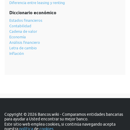
Diferencia entre leasing y renting
Diccionario económico
Estados financieros
Contabilidad
Cadena de valor
Economía
Análisis financiero
Letra de cambio
Inflación
Copyright © 2026 Bancos.wiki - Comparamos entidades bancarias
para ayudar a Usted encontrar su mejor banco.
Este sitio web emplea cookies, si continúa navegando acepta
nuestra
política
de
cookies