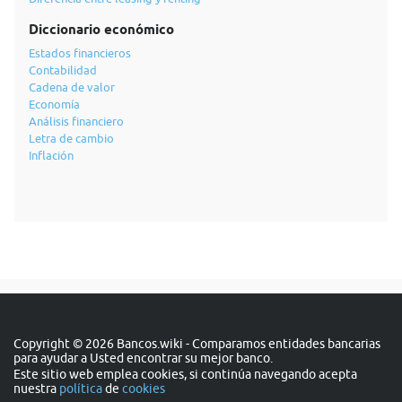
Diccionario económico
Estados financieros
Contabilidad
Cadena de valor
Economía
Análisis financiero
Letra de cambio
Inflación
Copyright © 2026 Bancos.wiki - Comparamos entidades bancarias
para ayudar a Usted encontrar su mejor banco.
Este sitio web emplea cookies, si continúa navegando acepta
nuestra
política
de
cookies