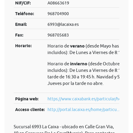
NIF/CIF:
A08663619
Teléfono:
968704900
Email:
6993@lacaixa.es
Fax:
968705683
Horario:
Horario de
verano
(desde Mayo hasta Sep
incluidos): De Lunes a Viernes de 8:15 a 14
Horario de
invierno
(desde Octubre hasta 
incluidos): De Lunes a Viernes de 8:15 a 14 
tarde de 16:30 a 19:45 h. Navidad y Semana
Jueves por la tarde no abre.
Página web:
https://www.caixabank.es/particular/home/pa
Acceso cliente:
http://portal.lacaixa.es/home/particu...
Sucursal 6993 La Caixa - ubicado en Calle Gran Via,