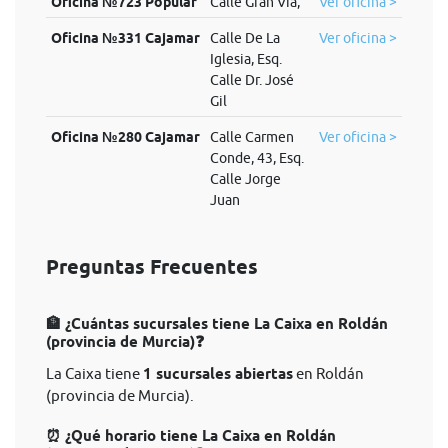
Oficina №723 Popular
Calle Gran Via,
Ver oficina >
Oficina №331 Cajamar
Calle De La
Ver oficina >
Iglesia, Esq.
Calle Dr. José
Gil
Oficina №280 Cajamar
Calle Carmen
Ver oficina >
Conde, 43, Esq.
Calle Jorge
Juan
Preguntas Frecuentes
🏦 ¿Cuántas sucursales tiene La Caixa en Roldán
(provincia de Murcia)❓
La Caixa tiene
1 sucursales abiertas
en Roldán
(provincia de Murcia).
⏰ ¿Qué horario tiene La Caixa en Roldán