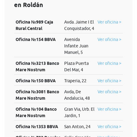
en Roldán
Oficina №989 Caja
Avda. Jaime I El
Ver oficina >
Rural Central
Conquistador, 4
Oficina №154 BBVA
Avenida
Ver oficina >
Infante Juan
Manuel, 5
Oficina №3213 Banco
Plaza Puerta
Ver oficina >
Mare Nostrum
Del Mar, 4
Oficina №150 BBVA
Traperia, 22
Ver oficina >
Oficina №3081 Banco
Avda, De
Ver oficina >
Mare Nostrum
Andalucia, 48
Oficina №104 Banco
Gran Via, Urb. El
Ver oficina >
Mare Nostrum
Jardin, 1
Oficina №1353 BBVA
San Anton, 24
Ver oficina >