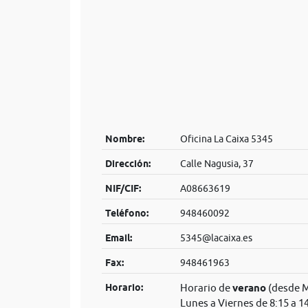
Nombre:
Oficina La Caixa 5345
Dirección:
Calle Nagusia, 37
NIF/CIF:
A08663619
Teléfono:
948460092
Email:
5345@lacaixa.es
Fax:
948461963
Horario:
Horario de
verano
(desde M
Lunes a Viernes de 8:15 a 1