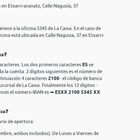
en Etxarri-aranatz, Calle Nagusia, 37
nece a la oficina 5345 de La Caixa. En el caso de
icina está ubicada en Calle Nagusia, 37 en Etxarri-
xa❓
caracteres. Los dos primeros caracteres
ES
se
da la cuenta. 2 dígitos siguientes es el número de
ntinuación 4 caracteres
2100
- el código de banco
sucursal de La Caixa. Finalmente los 12 dígitos -
onces el nùmero IBAN es ➡
ESXX 2100 5345 XX
ixa❓
rio de apertura:
mbre, ambos incluidos): De Lunes a Viernes de