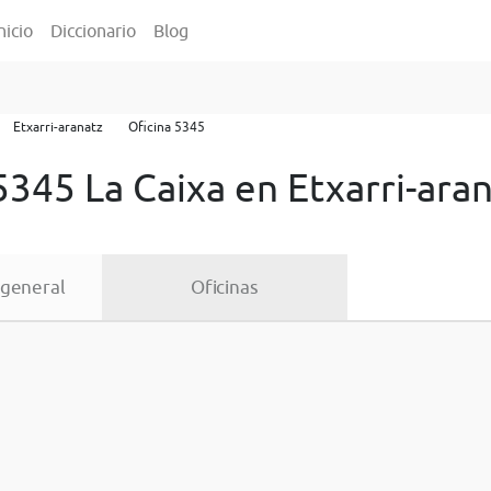
nicio
Diccionario
Blog
Etxarri-aranatz
Oficina 5345
5345 La Caixa en Etxarri-ara
 general
Oficinas