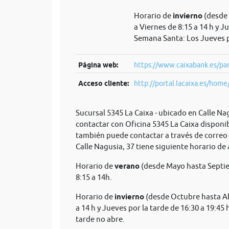
Horario de
invierno
(desde 
a Viernes de 8:15 a 14 h y J
Semana Santa: Los Jueves p
Página web:
https://www.caixabank.es/par
Acceso cliente:
http://portal.lacaixa.es/home/
Sucursal 5345 La Caixa - ubicado en Calle Na
contactar con Oficina 5345 La Caixa disponib
también puede contactar a través de correo
Calle Nagusia, 37 tiene siguiente horario de
Horario de
verano
(desde Mayo hasta Septie
8:15 a 14h.
Horario de
invierno
(desde Octubre hasta Abr
a 14 h y Jueves por la tarde de 16:30 a 19:45
tarde no abre.