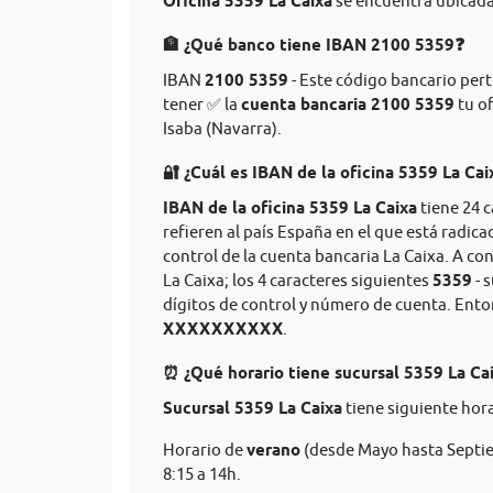
Oficina 5359 La Caixa
se encuentra ubicada 
🏦 ¿Qué banco tiene IBAN 2100 5359❓
IBAN
2100 5359
- Este código bancario perte
tener ✅ la
cuenta bancaria 2100 5359
tu of
Isaba (Navarra).
🔐 ¿Cuál es IBAN de la oficina 5359 La Cai
IBAN de la oficina 5359 La Caixa
tiene 24 
refieren al país España en el que está radica
control de la cuenta bancaria La Caixa. A co
La Caixa; los 4 caracteres siguientes
5359
- 
dígitos de control y número de cuenta. Ent
XXXXXXXXXX
.
⏰ ¿Qué horario tiene sucursal 5359 La Ca
Sucursal 5359 La Caixa
tiene siguiente hora
Horario de
verano
(desde Mayo hasta Septie
8:15 a 14h.