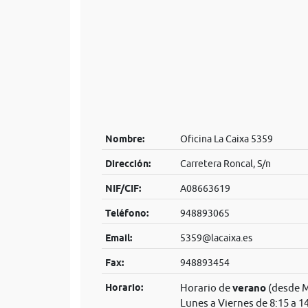
Nombre:
Oficina La Caixa 5359
Dirección:
Carretera Roncal, S/n
NIF/CIF:
A08663619
Teléfono:
948893065
Email:
5359@lacaixa.es
Fax:
948893454
Horario:
Horario de
verano
(desde M
Lunes a Viernes de 8:15 a 1