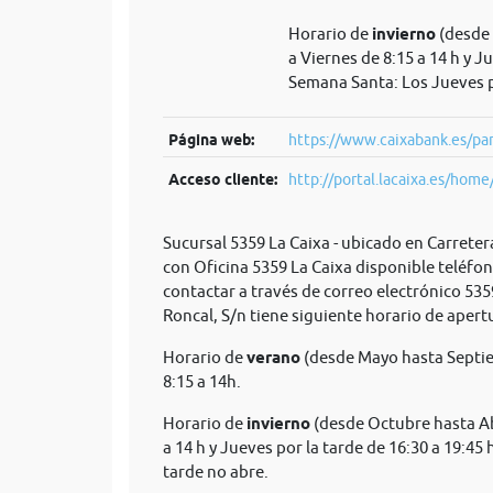
Horario de
invierno
(desde 
a Viernes de 8:15 a 14 h y J
Semana Santa: Los Jueves p
Página web:
https://www.caixabank.es/par
Acceso cliente:
http://portal.lacaixa.es/home/
Sucursal 5359 La Caixa - ubicado en Carreter
con Oficina 5359 La Caixa disponible teléfo
contactar a través de correo electrónico
535
Roncal, S/n tiene siguiente horario de apert
Horario de
verano
(desde Mayo hasta Septie
8:15 a 14h.
Horario de
invierno
(desde Octubre hasta Abr
a 14 h y Jueves por la tarde de 16:30 a 19:45
tarde no abre.