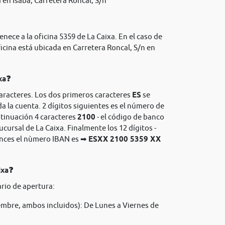
en Isaba, Carretera Roncal, S/n
nece a la oficina 5359 de La Caixa. En el caso de
icina está ubicada en Carretera Roncal, S/n en
xa❓
caracteres. Los dos primeros caracteres
ES
se
da la cuenta. 2 dígitos siguientes es el número de
ntinuación 4 caracteres
2100
- el código de banco
sucursal de La Caixa. Finalmente los 12 dígitos -
onces el nùmero IBAN es ➡
ESXX 2100 5359 XX
ixa❓
rio de apertura:
mbre, ambos incluidos): De Lunes a Viernes de