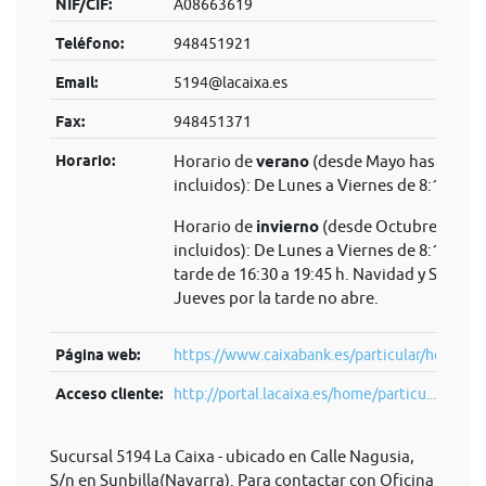
NIF/CIF:
A08663619
Teléfono:
948451921
Email:
5194@lacaixa.es
Fax:
948451371
Horario:
Horario de
verano
(desde Mayo hasta Sep
incluidos): De Lunes a Viernes de 8:15 a 14
Horario de
invierno
(desde Octubre hasta 
incluidos): De Lunes a Viernes de 8:15 a 14 
tarde de 16:30 a 19:45 h. Navidad y Semana
Jueves por la tarde no abre.
Página web:
https://www.caixabank.es/particular/home/pa
Acceso cliente:
http://portal.lacaixa.es/home/particu...
Sucursal 5194 La Caixa - ubicado en Calle Nagusia,
S/n en Sunbilla(Navarra). Para contactar con Oficina