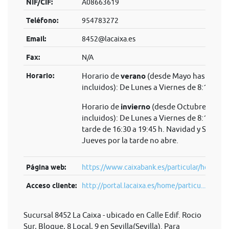
NIF/CIF:
A08663619
Teléfono:
954783272
Email:
8452@lacaixa.es
Fax:
N/A
Horario:
Horario de
verano
(desde Mayo hasta Sep
incluidos): De Lunes a Viernes de 8:15 a 14
Horario de
invierno
(desde Octubre hasta 
incluidos): De Lunes a Viernes de 8:15 a 14 
tarde de 16:30 a 19:45 h. Navidad y Semana
Jueves por la tarde no abre.
Página web:
https://www.caixabank.es/particular/home/pa
Acceso cliente:
http://portal.lacaixa.es/home/particu...
Sucursal 8452 La Caixa - ubicado en Calle Edif. Rocio
Sur, Bloque, 8 Local, 9 en Sevilla(Sevilla). Para