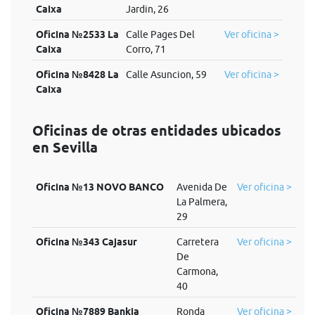
Caixa
Jardin, 26
Oficina №2533 La
Calle Pages Del
Ver oficina >
Caixa
Corro, 71
Oficina №8428 La
Calle Asuncion, 59
Ver oficina >
Caixa
Oficinas de otras entidades ubicados
en Sevilla
Oficina №13 NOVO BANCO
Avenida De
Ver oficina >
La Palmera,
29
Oficina №343 Cajasur
Carretera
Ver oficina >
De
Carmona,
40
Oficina №7889 Bankia
Ronda
Ver oficina >