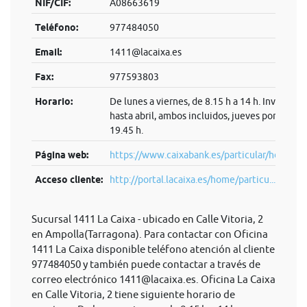
NIF/CIF:
A08663619
Teléfono:
977484050
Email:
1411@lacaixa.es
Fax:
977593803
Horario:
De lunes a viernes, de 8.15 h a 14 h. Invierno:
hasta abril, ambos incluidos, jueves por la tard
19.45 h.
Página web:
https://www.caixabank.es/particular/home/pa
Acceso cliente:
http://portal.lacaixa.es/home/particu...
Sucursal 1411 La Caixa - ubicado en Calle Vitoria, 2
en Ampolla(Tarragona). Para contactar con Oficina
1411 La Caixa disponible teléfono atención al cliente
977484050 y también puede contactar a través de
correo electrónico
1411@lacaixa.es
. Oficina La Caixa
en Calle Vitoria, 2 tiene siguiente horario de