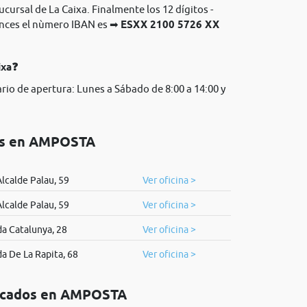
sucursal de La Caixa. Finalmente los 12 dígitos -
onces el nùmero IBAN es ➡
ESXX 2100 5726 XX
ixa❓
rio de apertura: Lunes a Sábado de 8:00 a 14:00 y
dos en AMPOSTA
Alcalde Palau, 59
Ver oficina >
Alcalde Palau, 59
Ver oficina >
a Catalunya, 28
Ver oficina >
a De La Rapita, 68
Ver oficina >
bicados en AMPOSTA