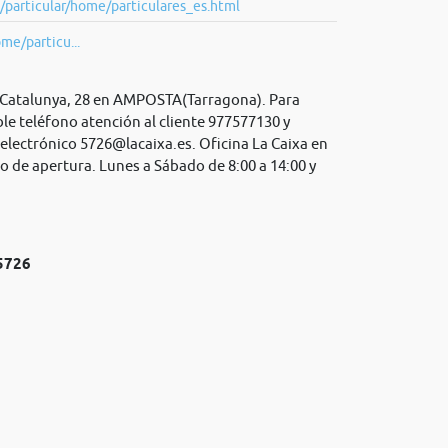
/particular/home/particulares_es.html
ome/particu...
a Catalunya, 28 en AMPOSTA(Tarragona). Para
le teléfono atención al cliente 977577130 y
 electrónico
5726@lacaixa.es
. Oficina La Caixa en
o de apertura. Lunes a Sábado de 8:00 a 14:00 y
№5726