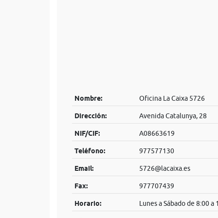
Nombre:
Oficina La Caixa 5726
Dirección:
Avenida Catalunya, 28
NIF/CIF:
A08663619
Teléfono:
977577130
Email:
5726@lacaixa.es
Fax:
977707439
Horario:
Lunes a Sábado de 8:00 a 1