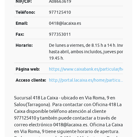
NIF/CIF:
A08663619
Teléfono:
977125410
Email:
0418@lacaixa.es
Fax:
977353011
Horario:
De lunes a viernes, de 8.15 h a 14 h. Invierno:
hasta abril, ambos incluidos, jueves por la tard
19.45 h.
Página web:
https://www.caixabank.es/particular/home/pa
Acceso cliente:
http://portal.lacaixa.es/home/particu...
Sucursal 418 La Caixa - ubicado en Via Roma, 9 en
Salou(Tarragona). Para contactar con Oficina 418 La
Caixa disponible teléfono atención al cliente
977125410 y también puede contactar a través de
correo electrónico
0418@lacaixa.es
. Oficina La Caixa
en Via Roma, 9 tiene siguiente horario de apertura.