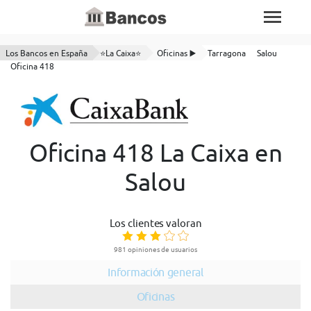
Los Bancos en España
⭐La Caixa⭐
Oficinas ▶️
Tarragona
Salou
Oficina 418
Oficina 418 La Caixa en
Salou
Los clientes valoran
981 opiniones de usuarios
Información general
Oficinas